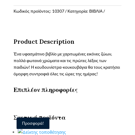
κουδουνίστρα
μου
Κωδικός προϊόντος:
10307
Κατηγορία:
ΒΙΒΛΙΑ
ποσότητα
Product Description
Ένα υφασμάτινο βιβλίο με χαριτωμένες εικόνες ζώων,
πολλά φωτεινά χρώματα και τις πρώτες λέξεις των
παιδιών! Η κουδουνίστρα-κουκουβάγια θα τους κρατήσει
όμορφη συντροφιά όλες τις ώρες της ημέρας!
Επιπλέον πληροφορίες
Σχετικά προϊόντα
Προσφορά!
Προσφορά!