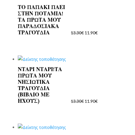
ΤΟ ΠΑΠΑΚΙ ΠΑΕΙ
Original
Η
ΣΤΗΝ ΠΟΤΑΜΙΑ!
price
τρέχουσα
ΤΑ ΠΡΩΤΑ ΜΟΥ
was:
τιμή
ΠΑΡΑΔΟΣΙΑΚΑ
13.30€.
είναι:
ΤΡΑΓΟΥΔΙΑ
13.30
€
11.90
€
11.90€.
ΝΤΑΡΙ ΝΤΑΡΙ!ΤΑ
Original
Η
ΠΡΩΤΑ ΜΟΥ
price
τρέχουσα
ΝΗΣΙΩΤΙΚΑ
was:
τιμή
ΤΡΑΓΟΥΔΙΑ
13.30€.
είναι:
(ΒΙΒΛΙΟ ΜΕ
ΗΧΟΥΣ)
11.90€.
13.30
€
11.90
€