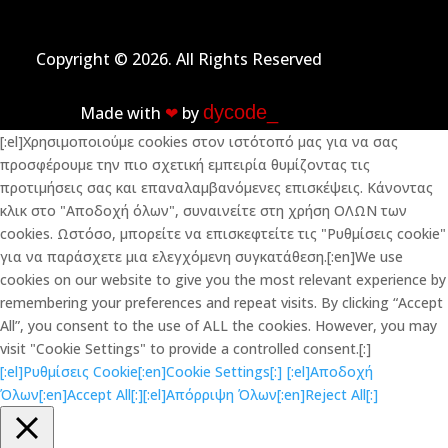
Copyright © 2026. All Rights Reserved
dycode_
Made with
❤︎
by
[:el]Χρησιμοποιούμε cookies στον ιστότοπό μας για να σας
προσφέρουμε την πιο σχετική εμπειρία θυμίζοντας τις
προτιμήσεις σας και επαναλαμβανόμενες επισκέψεις. Κάνοντας
κλικ στο "Αποδοχή όλων", συναινείτε στη χρήση ΟΛΩΝ των
cookies. Ωστόσο, μπορείτε να επισκεφτείτε τις "Ρυθμίσεις cookie"
για να παράσχετε μια ελεγχόμενη συγκατάθεση.[:en]We use
cookies on our website to give you the most relevant experience by
remembering your preferences and repeat visits. By clicking “Accept
All”, you consent to the use of ALL the cookies. However, you may
visit "Cookie Settings" to provide a controlled consent.[:]
[:el]Ρυθμίσεις Cookie[:en]Cookie Settings[:]
[:el]Αποδοχή
Όλων[:en]Accept All[:]
[:el]Απόρριψη Όλων[:en]Reject All[:]