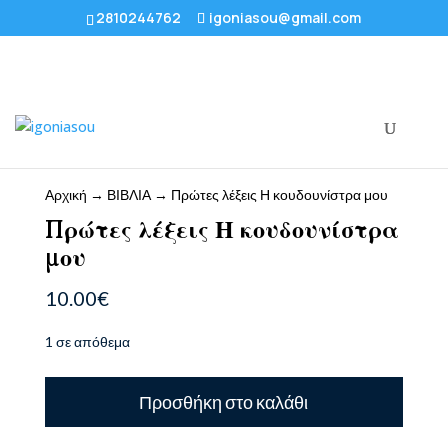
2810244762
igoniasou@gmail.com
Αρχική
→
ΒΙΒΛΙΑ
→ Πρώτες λέξεις Η κουδουνίστρα μου
Πρώτες λέξεις Η κουδουνίστρα
μου
10.00
€
1 σε απόθεμα
Πρώτες
Προσθήκη στο καλάθι
λέξεις
Η