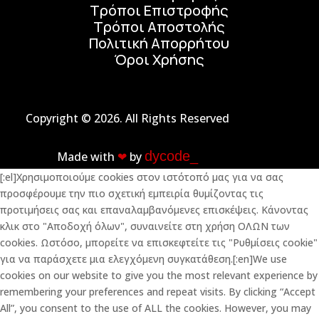
Τρόποι Επιστροφής
Τρόποι Αποστολής
Πολιτική Απορρήτου
Όροι Χρήσης
Copyright © 2026. All Rights Reserved
dycode_
Made with
❤︎
by
[:el]Χρησιμοποιούμε cookies στον ιστότοπό μας για να σας
προσφέρουμε την πιο σχετική εμπειρία θυμίζοντας τις
προτιμήσεις σας και επαναλαμβανόμενες επισκέψεις. Κάνοντας
κλικ στο "Αποδοχή όλων", συναινείτε στη χρήση ΟΛΩΝ των
cookies. Ωστόσο, μπορείτε να επισκεφτείτε τις "Ρυθμίσεις cookie"
για να παράσχετε μια ελεγχόμενη συγκατάθεση.[:en]We use
cookies on our website to give you the most relevant experience by
remembering your preferences and repeat visits. By clicking “Accept
All”, you consent to the use of ALL the cookies. However, you may