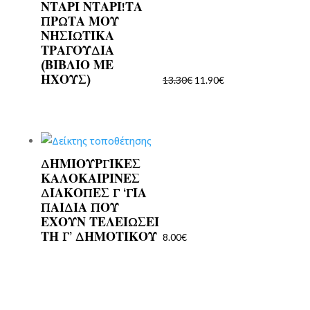
ΝΤΑΡΙ ΝΤΑΡΙ!ΤΑ
Original
Η
ΠΡΩΤΑ ΜΟΥ
price
τρέχουσα
ΝΗΣΙΩΤΙΚΑ
was:
τιμή
ΤΡΑΓΟΥΔΙΑ
13.30€.
είναι:
(ΒΙΒΛΙΟ ΜΕ
ΗΧΟΥΣ)
11.90€.
13.30
€
11.90
€
ΔΗΜΙΟΥΡΓΙΚΕΣ
ΚΑΛΟΚΑΙΡΙΝΕΣ
ΔΙΑΚΟΠΕΣ Γ ‘ΓΙΑ
ΠΑΙΔΙΑ ΠΟΥ
ΕΧΟΥΝ ΤΕΛΕΙΩΣΕΙ
ΤΗ Γ’ ΔΗΜΟΤΙΚΟΥ
8.00
€