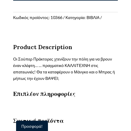
το
(σκληρόδετη
έκδοση)Investigators
Κωδικός προϊόντος:
10366
Κατηγορία:
ΒΙΒΛΙΑ
6
ποσότητα
Product Description
Οι Σούπερ Πράκτορες χτενίζουν την πόλη για να βρουν
έναν κλέφτη… … πραγματικό ΚΑΛΛΙΤΕΧΝΗ στις
απατεωνιές! Θα τα καταφέρουν ο Μάνγκο και ο Μπρας ή
μήπως την έχουν ΒΑΨΕΙ;
Επιπλέον πληροφορίες
Σχετικά προϊόντα
Προσφορά!