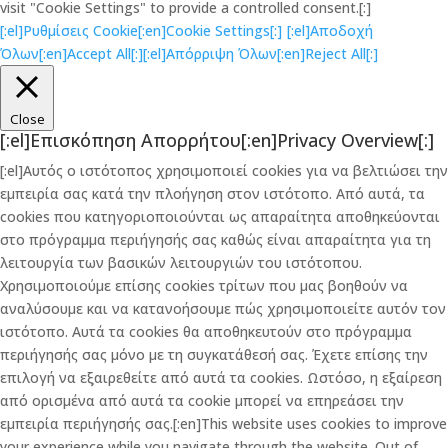
visit "Cookie Settings" to provide a controlled consent.[:]
[:el]Ρυθμίσεις Cookie[:en]Cookie Settings[:]
[:el]Αποδοχή
Όλων[:en]Accept All[:]
[:el]Απόρριψη Όλων[:en]Reject All[:]
Close
[:el]Επισκόπηση Απορρήτου[:en]Privacy Overview[:]
[:el]Αυτός ο ιστότοπος χρησιμοποιεί cookies για να βελτιώσει την
εμπειρία σας κατά την πλοήγηση στον ιστότοπο. Από αυτά, τα
cookies που κατηγοριοποιούνται ως απαραίτητα αποθηκεύονται
στο πρόγραμμα περιήγησής σας καθώς είναι απαραίτητα για τη
λειτουργία των βασικών λειτουργιών του ιστότοπου.
Χρησιμοποιούμε επίσης cookies τρίτων που μας βοηθούν να
αναλύσουμε και να κατανοήσουμε πώς χρησιμοποιείτε αυτόν τον
ιστότοπο. Αυτά τα cookies θα αποθηκευτούν στο πρόγραμμα
περιήγησής σας μόνο με τη συγκατάθεσή σας. Έχετε επίσης την
επιλογή να εξαιρεθείτε από αυτά τα cookies. Ωστόσο, η εξαίρεση
από ορισμένα από αυτά τα cookie μπορεί να επηρεάσει την
εμπειρία περιήγησής σας.[:en]This website uses cookies to improve
your experience while you navigate through the website. Out of