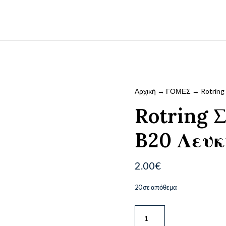
Αρχική
→
ΓΟΜΕΣ
→ Rotring
Rotring 
B20 Λευ
2.00
€
20 σε απόθεμα
Rotring
Σβήστρα