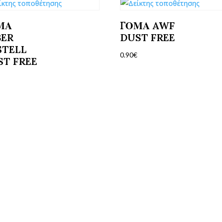
ΜΑ
ΓΟΜΑ AWF
BER
DUST FREE
STELL
0.90
€
ST FREE