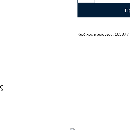
Σχεδίου
Πρ
B20
Λευκή
Μεγάλη
ποσότητα
Κωδικός προϊόντος:
10387
ς