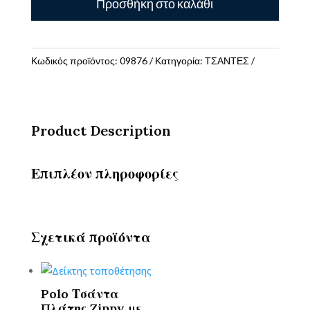
Προσθήκη στο καλάθι
Τσάντα
Τρόλεϊ
Δημοτικού
Spider-
Κωδικός προϊόντος:
09876
Κατηγορία:
ΤΣΑΝΤΕΣ
Man
NYC
Hero
Must
Product Description
Team
3
Θήκες
Επιπλέον πληροφορίες
ποσότητα
Σχετικά προϊόντα
Polo Τσάντα
Πλάτης Zippy με