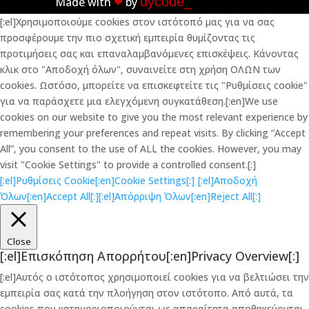
dycode_
Made with
❤︎
by
[:el]Χρησιμοποιούμε cookies στον ιστότοπό μας για να σας
προσφέρουμε την πιο σχετική εμπειρία θυμίζοντας τις
προτιμήσεις σας και επαναλαμβανόμενες επισκέψεις. Κάνοντας
κλικ στο "Αποδοχή όλων", συναινείτε στη χρήση ΟΛΩΝ των
cookies. Ωστόσο, μπορείτε να επισκεφτείτε τις "Ρυθμίσεις cookie"
για να παράσχετε μια ελεγχόμενη συγκατάθεση.[:en]We use
cookies on our website to give you the most relevant experience by
remembering your preferences and repeat visits. By clicking “Accept
All”, you consent to the use of ALL the cookies. However, you may
visit "Cookie Settings" to provide a controlled consent.[:]
[:el]Ρυθμίσεις Cookie[:en]Cookie Settings[:]
[:el]Αποδοχή
Όλων[:en]Accept All[:]
[:el]Απόρριψη Όλων[:en]Reject All[:]
Close
[:el]Επισκόπηση Απορρήτου[:en]Privacy Overview[:]
[:el]Αυτός ο ιστότοπος χρησιμοποιεί cookies για να βελτιώσει την
εμπειρία σας κατά την πλοήγηση στον ιστότοπο. Από αυτά, τα
cookies που κατηγοριοποιούνται ως απαραίτητα αποθηκεύονται