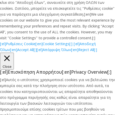
κλικ στο "Αποδοχή όλων", συναινείτε στη χρήση ΟΛΩΝ των
cookies. Ωστόσο, μπορείτε να επισκεφτείτε τις "Ρυθμίσεις cookie"
για να παράσχετε μια ελεγχόμενη συγκατάθεση.[:en]We use
cookies on our website to give you the most relevant experience by
remembering your preferences and repeat visits. By clicking “Accept
All”, you consent to the use of ALL the cookies. However, you may
visit "Cookie Settings" to provide a controlled consent.[:]
[:el]Ρυθμίσεις Cookie[:en]Cookie Settings[:]
[:el]Αποδοχή
Όλων[:en]Accept All[:]
[:el]Απόρριψη Όλων[:en]Reject All[:]
Close
[:el]Επισκόπηση Απορρήτου[:en]Privacy Overview[:]
[:el]Αυτός ο ιστότοπος χρησιμοποιεί cookies για να βελτιώσει την
εμπειρία σας κατά την πλοήγηση στον ιστότοπο. Από αυτά, τα
cookies που κατηγοριοποιούνται ως απαραίτητα αποθηκεύονται
στο πρόγραμμα περιήγησής σας καθώς είναι απαραίτητα για τη
λειτουργία των βασικών λειτουργιών του ιστότοπου.
Χρησιμοποιούμε επίσης cookies τρίτων που μας βοηθούν να