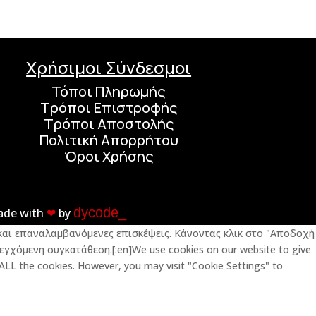
Χρήσιμοι Σύνδεσμοι
Τόποι Πληρωμής
Τρόποι Επιστροφής
Τρόποι Αποστολής
Πολιτική Απορρήτου
Όροι Χρήσης
dycode_
ade with
❤︎
by
ς και επαναλαμβανόμενες επισκέψεις. Κάνοντας κλικ στο "Αποδοχή
εγχόμενη συγκατάθεση.[:en]We use cookies on our website to give
 ALL the cookies. However, you may visit "Cookie Settings" to