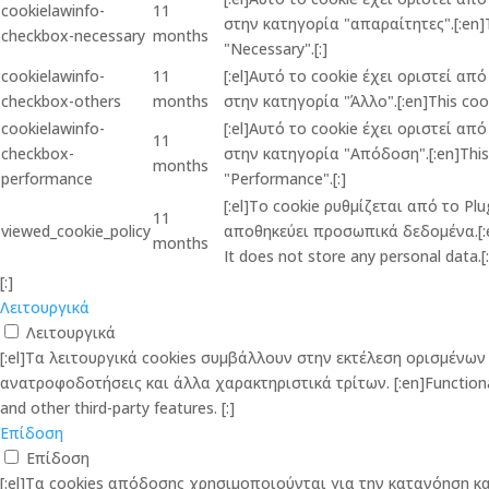
cookielawinfo-
11
στην κατηγορία "απαραίτητες".[:en]Th
checkbox-necessary
months
"Necessary".[:]
cookielawinfo-
11
[:el]Αυτό το cookie έχει οριστεί α
checkbox-others
months
στην κατηγορία "Άλλο".[:en]This cook
cookielawinfo-
[:el]Αυτό το cookie έχει οριστεί α
11
checkbox-
στην κατηγορία "Απόδοση".[:en]This c
months
performance
"Performance".[:]
[:el]Το cookie ρυθμίζεται από το P
11
viewed_cookie_policy
αποθηκεύει προσωπικά δεδομένα.[:en]
months
It does not store any personal data.[:
[:]
Λειτουργικά
Λειτουργικά
[:el]Τα λειτουργικά cookies συμβάλλουν στην εκτέλεση ορισμέν
ανατροφοδοτήσεις και άλλα χαρακτηριστικά τρίτων. [:en]Functional co
and other third-party features. [:]
Επίδοση
Επίδοση
[:el]Τα cookies απόδοσης χρησιμοποιούνται για την κατανόηση 