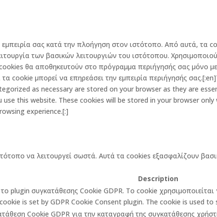
την εμπειρία σας κατά την πλοήγηση στον ιστότοπο. Από αυτά, τα
ειτουργία των βασικών λειτουργιών του ιστότοπου. Χρησιμοποιού
cookies θα αποθηκευτούν στο πρόγραμμα περιήγησής σας μόνο με 
α cookie μπορεί να επηρεάσει την εμπειρία περιήγησής σας.[:en]Th
egorized as necessary are stored on your browser as they are essenti
 use this website. These cookies will be stored in your browser only
rowsing experience.[:]
στότοπο να λειτουργεί σωστά. Αυτά τα cookies εξασφαλίζουν βασι
Description
πό το plugin συγκατάθεσης Cookie GDPR. Το cookie χρησιμοποιείτα
cookie is set by GDPR Cookie Consent plugin. The cookie is used to st
κατάθεση Cookie GDPR για την καταγραφή της συγκατάθεσης χρήστη 