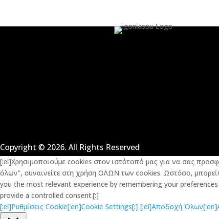
Copyright © 2026. All Rights Reserved
[:el]Χρησιμοποιούμε cookies στον ιστότοπό μας για να σας προσ
όλων", συναινείτε στη χρήση ΟΛΩΝ των cookies. Ωστόσο, μπορείτε
you the most relevant experience by remembering your preferences an
provide a controlled consent.[:]
[:el]Ρυθμίσεις Cookie[:en]Cookie Settings[:]
[:el]Αποδοχή Όλων[:en]Ac