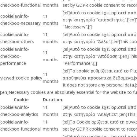
checkbox-functional
months
set by GDPR cookie consent to record
[:el]Αυτό το cookie έχει οριστεί α
cookielawinfo-
11
στην κατηγορία "απαραίτητες".[:en]Th
checkbox-necessary
months
"Necessary".[:]
cookielawinfo-
11
[:el]Αυτό το cookie έχει οριστεί α
checkbox-others
months
στην κατηγορία "Άλλο".[:en]This cook
cookielawinfo-
[:el]Αυτό το cookie έχει οριστεί α
11
checkbox-
στην κατηγορία "Απόδοση".[:en]This c
months
performance
"Performance".[:]
[:el]Το cookie ρυθμίζεται από το P
11
viewed_cookie_policy
αποθηκεύει προσωπικά δεδομένα.[:en]
months
It does not store any personal data.[:
[:en]Necessary cookies are absolutely essential for the website to f
Cookie
Duration
cookielawinfo-
11
[:el]Αυτό το cookie έχει οριστεί α
checkbox-analytics
months
στην κατηγορία "Analytics".[:en]This 
cookielawinfo-
11
[:el]Το Cookie ορίζεται από τη συγ
checkbox-functional
months
set by GDPR cookie consent to record
[:el]Αυτό το cookie έχει οριστεί α