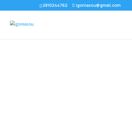
2810244762
igoniasou@gmail.com