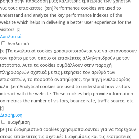
βοηθά στην παράδοση μιας καλύτερης εμπειρίας των χρηστών
για τους επισκέπτες. [:en]Performance cookies are used to
understand and analyze the key performance indexes of the
website which helps in delivering a better user experience for the
visitors. [:]
Αναλυτικά
Αναλυτικά
[:el]Τα αναλυτικά cookies χρησιμοποιούνται για να κατανοήσουν
τον τρόπο με τον οποίο οι επισκέπτες αλληλεπιδρούν με τον
ιστότοπο. Αυτά τα cookies συμβάλλουν στην παροχή
πληροφοριών σχετικά με τις μετρήσεις τον αριθμό των
επισκεπτών, το ποσοστό αναπήδησης, την πηγή κυκλοφορίας
κ.λπ. [:en]Analytical cookies are used to understand how visitors
interact with the website. These cookies help provide information
on metrics the number of visitors, bounce rate, traffic source, etc.
[:]
Διαφήμιση
Διαφήμιση
[:el]Τα διαφημιστικά cookies χρησιμοποιούνται για να παρέχουν
στους επισκέπτες τις σχετικές διαφημίσεις και τις εκστρατείες