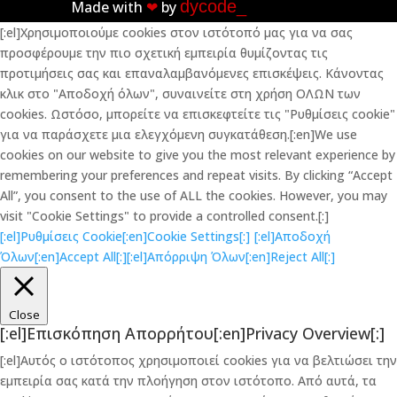
dycode_
Made with
❤︎
by
[:el]Χρησιμοποιούμε cookies στον ιστότοπό μας για να σας
προσφέρουμε την πιο σχετική εμπειρία θυμίζοντας τις
προτιμήσεις σας και επαναλαμβανόμενες επισκέψεις. Κάνοντας
κλικ στο "Αποδοχή όλων", συναινείτε στη χρήση ΟΛΩΝ των
cookies. Ωστόσο, μπορείτε να επισκεφτείτε τις "Ρυθμίσεις cookie"
για να παράσχετε μια ελεγχόμενη συγκατάθεση.[:en]We use
cookies on our website to give you the most relevant experience by
remembering your preferences and repeat visits. By clicking “Accept
All”, you consent to the use of ALL the cookies. However, you may
visit "Cookie Settings" to provide a controlled consent.[:]
[:el]Ρυθμίσεις Cookie[:en]Cookie Settings[:]
[:el]Αποδοχή
Όλων[:en]Accept All[:]
[:el]Απόρριψη Όλων[:en]Reject All[:]
Close
[:el]Επισκόπηση Απορρήτου[:en]Privacy Overview[:]
[:el]Αυτός ο ιστότοπος χρησιμοποιεί cookies για να βελτιώσει την
εμπειρία σας κατά την πλοήγηση στον ιστότοπο. Από αυτά, τα