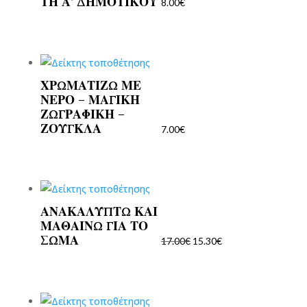
ΤΗ Α’ ΔΗΜΟΤΙΚΟΥ
8.00
€
ΧΡΩΜΑΤΙΖΩ ΜΕ
ΝΕΡΟ – ΜΑΓΙΚΗ
ΖΩΓΡΑΦΙΚΗ –
ΖΟΥΓΚΛΑ
7.00
€
ΑΝΑΚΑΛΥΠΤΩ ΚΑΙ
Original
Η
ΜΑΘΑΙΝΩ ΓΙΑ ΤΟ
price
τρέχουσα
ΣΩΜΑ
17.00
€
15.30
€
was:
τιμή
17.00€.
είναι:
15.30€.