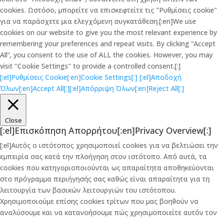
cookies. Ωστόσο, μπορείτε να επισκεφτείτε τις "Ρυθμίσεις cookie"
για να παράσχετε μια ελεγχόμενη συγκατάθεση.[:en]We use
cookies on our website to give you the most relevant experience by
remembering your preferences and repeat visits. By clicking “Accept
All”, you consent to the use of ALL the cookies. However, you may
visit "Cookie Settings" to provide a controlled consent.[:]
[:el]Ρυθμίσεις Cookie[:en]Cookie Settings[:]
[:el]Αποδοχή
Όλων[:en]Accept All[:]
[:el]Απόρριψη Όλων[:en]Reject All[:]
Close
[:el]Επισκόπηση Απορρήτου[:en]Privacy Overview[:]
[:el]Αυτός ο ιστότοπος χρησιμοποιεί cookies για να βελτιώσει την
εμπειρία σας κατά την πλοήγηση στον ιστότοπο. Από αυτά, τα
cookies που κατηγοριοποιούνται ως απαραίτητα αποθηκεύονται
στο πρόγραμμα περιήγησής σας καθώς είναι απαραίτητα για τη
λειτουργία των βασικών λειτουργιών του ιστότοπου.
Χρησιμοποιούμε επίσης cookies τρίτων που μας βοηθούν να
αναλύσουμε και να κατανοήσουμε πώς χρησιμοποιείτε αυτόν τον