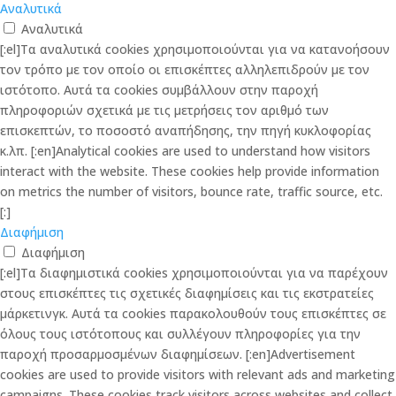
Αναλυτικά
Αναλυτικά
[:el]Τα αναλυτικά cookies χρησιμοποιούνται για να κατανοήσουν
τον τρόπο με τον οποίο οι επισκέπτες αλληλεπιδρούν με τον
ιστότοπο. Αυτά τα cookies συμβάλλουν στην παροχή
πληροφοριών σχετικά με τις μετρήσεις τον αριθμό των
επισκεπτών, το ποσοστό αναπήδησης, την πηγή κυκλοφορίας
κ.λπ. [:en]Analytical cookies are used to understand how visitors
interact with the website. These cookies help provide information
on metrics the number of visitors, bounce rate, traffic source, etc.
[:]
Διαφήμιση
Διαφήμιση
[:el]Τα διαφημιστικά cookies χρησιμοποιούνται για να παρέχουν
στους επισκέπτες τις σχετικές διαφημίσεις και τις εκστρατείες
μάρκετινγκ. Αυτά τα cookies παρακολουθούν τους επισκέπτες σε
όλους τους ιστότοπους και συλλέγουν πληροφορίες για την
παροχή προσαρμοσμένων διαφημίσεων. [:en]Advertisement
cookies are used to provide visitors with relevant ads and marketing
campaigns. These cookies track visitors across websites and collect