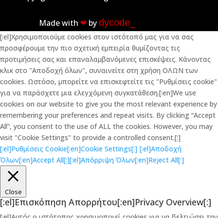
dycode_
Made with
❤︎
by
[:el]Χρησιμοποιούμε cookies στον ιστότοπό μας για να σας
προσφέρουμε την πιο σχετική εμπειρία θυμίζοντας τις
προτιμήσεις σας και επαναλαμβανόμενες επισκέψεις. Κάνοντας
κλικ στο "Αποδοχή όλων", συναινείτε στη χρήση ΟΛΩΝ των
cookies. Ωστόσο, μπορείτε να επισκεφτείτε τις "Ρυθμίσεις cookie"
για να παράσχετε μια ελεγχόμενη συγκατάθεση.[:en]We use
cookies on our website to give you the most relevant experience by
remembering your preferences and repeat visits. By clicking “Accept
All”, you consent to the use of ALL the cookies. However, you may
visit "Cookie Settings" to provide a controlled consent.[:]
[:el]Ρυθμίσεις Cookie[:en]Cookie Settings[:]
[:el]Αποδοχή
Όλων[:en]Accept All[:]
[:el]Απόρριψη Όλων[:en]Reject All[:]
Close
[:el]Επισκόπηση Απορρήτου[:en]Privacy Overview[:]
[:el]Αυτός ο ιστότοπος χρησιμοποιεί cookies για να βελτιώσει την