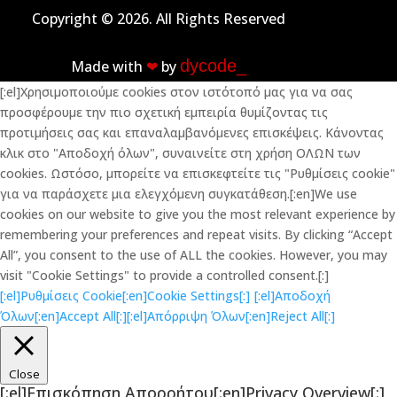
Copyright © 2026. All Rights Reserved
dycode_
Made with
❤︎
by
[:el]Χρησιμοποιούμε cookies στον ιστότοπό μας για να σας
προσφέρουμε την πιο σχετική εμπειρία θυμίζοντας τις
προτιμήσεις σας και επαναλαμβανόμενες επισκέψεις. Κάνοντας
κλικ στο "Αποδοχή όλων", συναινείτε στη χρήση ΟΛΩΝ των
cookies. Ωστόσο, μπορείτε να επισκεφτείτε τις "Ρυθμίσεις cookie"
για να παράσχετε μια ελεγχόμενη συγκατάθεση.[:en]We use
cookies on our website to give you the most relevant experience by
remembering your preferences and repeat visits. By clicking “Accept
All”, you consent to the use of ALL the cookies. However, you may
visit "Cookie Settings" to provide a controlled consent.[:]
[:el]Ρυθμίσεις Cookie[:en]Cookie Settings[:]
[:el]Αποδοχή
Όλων[:en]Accept All[:]
[:el]Απόρριψη Όλων[:en]Reject All[:]
Close
[:el]Επισκόπηση Απορρήτου[:en]Privacy Overview[:]