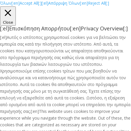
Όλων[:en]Accept All[:]
[:el]Απόρριψη Όλων[:en]Reject All[:]
Close
[:el]Επισκόπηση Απορρήτου[:en]Privacy Overview[:]
[:el]Αυτός ο ιστότοπος χρησιμοποιεί cookies για να βελτιώσει την
εμπειρία σας κατά την πλοήγηση στον ιστότοπο. Από αυτά, τα
cookies που κατηγοριοποιούνται ως απαραίτητα αποθηκεύονται
στο πρόγραμμα περιήγησής σας καθώς είναι απαραίτητα για τη
λειτουργία των βασικών λειτουργιών του ιστότοπου.
Χρησιμοποιούμε επίσης cookies τρίτων που μας βοηθούν να
αναλύσουμε και να κατανοήσουμε πώς χρησιμοποιείτε αυτόν τον
ιστότοπο. Αυτά τα cookies θα αποθηκευτούν στο πρόγραμμα
περιήγησής σας μόνο με τη συγκατάθεσή σας. Έχετε επίσης την
επιλογή να εξαιρεθείτε από αυτά τα cookies. Ωστόσο, η εξαίρεση
από ορισμένα από αυτά τα cookie μπορεί να επηρεάσει την εμπειρία
περιήγησής σας.[:en]This website uses cookies to improve your
experience while you navigate through the website. Out of these, the
cookies that are categorized as necessary are stored on your