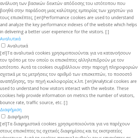
ανάλυση των βασικών δεικτών απόδοσης του ιστότοπου που
βοηθά στην παράδοση μιας καλύτερης εμπειρίας των χρηστών για
τους επισκέπτες. [:en]Performance cookies are used to understand
and analyze the key performance indexes of the website which helps
in delivering a better user experience for the visitors. [:]
Αναλυτικά
Αναλυτικά
[:el]Τα αναλυτικά cookies χρησιμοποιούνται για να κατανοήσουν
τον τρόπο με τον οποίο οι επισκέπτες αλληλεπιδρούν με τον
ιστότοπο. Αυτά τα cookies συμβάλλουν στην παροχή πληροφοριών
σχετικά με τις μετρήσεις τον αριθμό των επισκεπτών, το ποσοστό
αναπήδησης, την πηγή κυκλοφορίας κ.λπ. [:en]Analytical cookies are
used to understand how visitors interact with the website. These
cookies help provide information on metrics the number of visitors,
bounce rate, traffic source, etc. [:]
Διαφήμιση
Διαφήμιση
[:el]Τα διαφημιστικά cookies χρησιμοποιούνται για να παρέχουν
στους επισκέπτες τις σχετικές διαφημίσεις και τις εκστρατείες
μάρκετινγκ. Αυτά τα cookies παρακολουθούν τους επισκέπτες σε