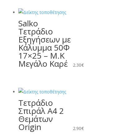
Salko
Τετράδιο
Εξηγήσεων με
Κάλυμμα 50Φ
17×25 – Μ.Κ
Μεγάλο Καρέ
2.30
€
Τετράδιο
Σπιράλ Α4 2
Θεμάτων
Origin
2.90
€