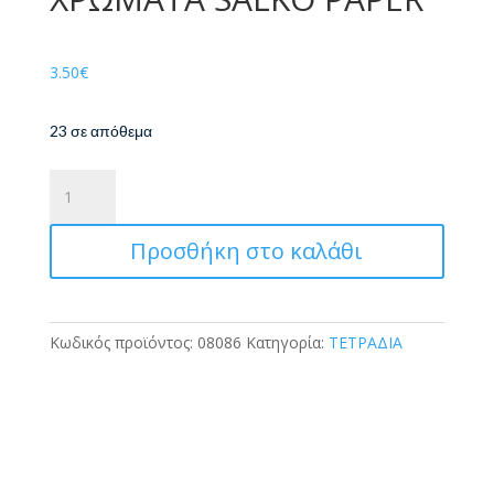
3.50
€
23 σε απόθεμα
ΤΕΤΡΑΔΙΟ
ΣΠΙΡΑΛ
COLORLINE
Προσθήκη στο καλάθι
17X25
180
ΣΕΛΙΔΕΣ
3
Κωδικός προϊόντος:
08086
Κατηγορία:
ΤΕΤΡΑΔΙΑ
ΘΕΜΑΤΑ
ΣΕ
4
ΧΡΩΜΑΤΑ
SALKO
PAPER