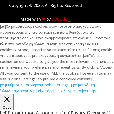
Copyright © 2026. All Rights Reserved
dycode_
Made with
❤︎
by
[:el]Χρησιμοποιούμε cookies στον ιστότοπό μας για να σας
προσφέρουμε την πιο σχετική εμπειρία θυμίζοντας τις
προτιμήσεις σας και επαναλαμβανόμενες επισκέψεις. Κάνοντας
κλικ στο "Αποδοχή όλων", συναινείτε στη χρήση ΟΛΩΝ των
cookies. Ωστόσο, μπορείτε να επισκεφτείτε τις "Ρυθμίσεις cookie"
για να παράσχετε μια ελεγχόμενη συγκατάθεση.[:en]We use
cookies on our website to give you the most relevant experience by
remembering your preferences and repeat visits. By clicking “Accept
All”, you consent to the use of ALL the cookies. However, you may
visit "Cookie Settings" to provide a controlled consent.[:]
[:el]Ρυθμίσεις Cookie[:en]Cookie Settings[:]
[:el]Αποδοχή
Όλων[:en]Accept All[:]
[:el]Απόρριψη Όλων[:en]Reject All[:]
Close
[:el]Επισκόπηση Απορρήτου[:en]Privacy Overview[:]