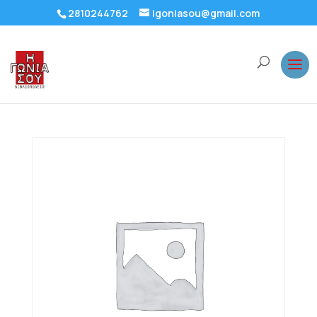
2810244762
igoniasou@gmail.com