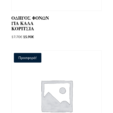
ΟΔΗΓΟΣ ΦΟΝΩΝ
ΓΙΑ ΚΑΛΑ
ΚΟΡΙΤΣΙΑ
Original
Η
17.70
€
15.90
€
price
τρέχουσα
was:
τιμή
17.70€.
είναι:
Προσφορά!
15.90€.