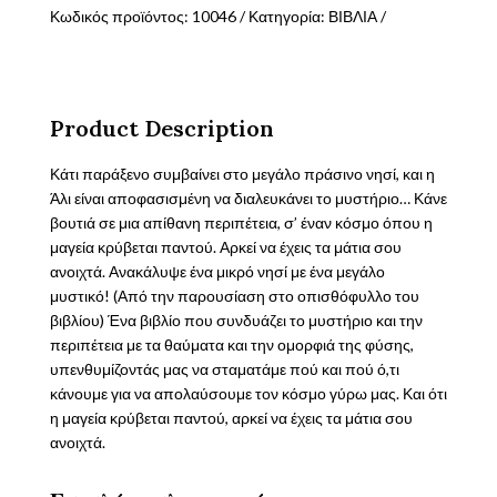
COLVIN
Κωδικός προϊόντος:
10046
Κατηγορία:
ΒΙΒΛΙΑ
BECKY
ποσότητα
Product Description
Κάτι παράξενο συμβαίνει στο μεγάλο πράσινο νησί, και η
Άλι είναι αποφασισμένη να διαλευκάνει το μυστήριο… Κάνε
βουτιά σε μια απίθανη περιπέτεια, σ’ έναν κόσμο όπου η
μαγεία κρύβεται παντού. Αρκεί να έχεις τα μάτια σου
ανοιχτά. Ανακάλυψε ένα μικρό νησί με ένα μεγάλο
μυστικό! (Από την παρουσίαση στο οπισθόφυλλο του
βιβλίου) Ένα βιβλίο που συνδυάζει το μυστήριο και την
περιπέτεια με τα θαύματα και την ομορφιά της φύσης,
υπενθυμίζοντάς μας να σταματάμε πού και πού ό,τι
κάνουμε για να απολαύσουμε τον κόσμο γύρω μας. Και ότι
η μαγεία κρύβεται παντού, αρκεί να έχεις τα μάτια σου
ανοιχτά.