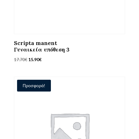
Scripta manent
Γυναικεία υπόθεση 3
Original
Η
17.70
€
15.90
€
price
τρέχουσα
was:
τιμή
17.70€.
είναι:
Προσφορά!
15.90€.