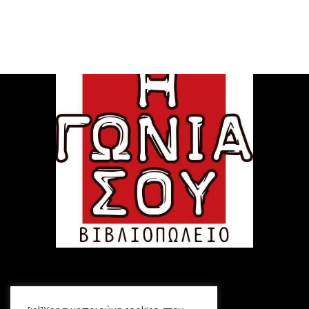
Μενού