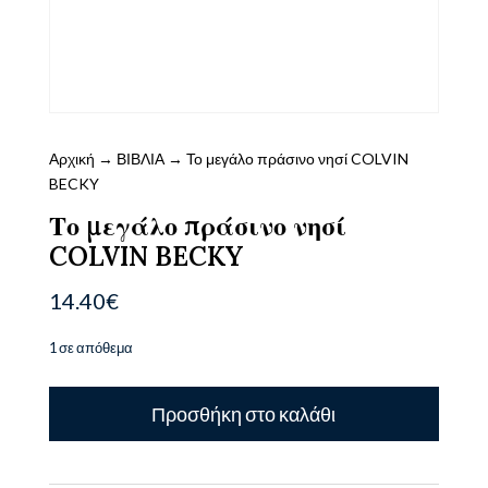
Αρχική
→
ΒΙΒΛΙΑ
→ Το μεγάλο πράσινο νησί COLVIN
BECKY
Το μεγάλο πράσινο νησί
COLVIN BECKY
14.40
€
1 σε απόθεμα
Το
Προσθήκη στο καλάθι
μεγάλο
πράσινο
νησί