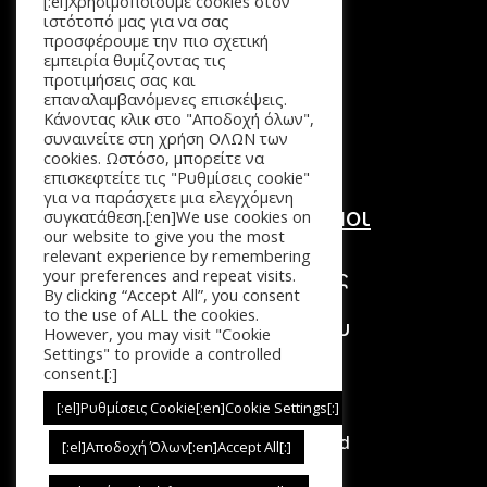
[:el]Χρησιμοποιούμε cookies στον
Αρχική
ιστότοπό μας για να σας
Προϊόντα
προσφέρουμε την πιο σχετική
εμπειρία θυμίζοντας τις
Καλάθι
προτιμήσεις σας και
Επικοινωνία
επαναλαμβανόμενες επισκέψεις.
Κάνοντας κλικ στο "Αποδοχή όλων",
συναινείτε στη χρήση ΟΛΩΝ των
cookies. Ωστόσο, μπορείτε να
επισκεφτείτε τις "Ρυθμίσεις cookie"
για να παράσχετε μια ελεγχόμενη
Χρήσιμοι Σύνδεσμοι
συγκατάθεση.[:en]We use cookies on
our website to give you the most
Τόποι Πληρωμής
relevant experience by remembering
Τρόποι Επιστροφής
your preferences and repeat visits.
By clicking “Accept All”, you consent
Τρόποι Αποστολής
to the use of ALL the cookies.
Πολιτική Απορρήτου
However, you may visit "Cookie
Όροι Χρήσης
Settings" to provide a controlled
consent.[:]
[:el]Ρυθμίσεις Cookie[:en]Cookie Settings[:]
Copyright © 2026. All Rights Reserved
[:el]Αποδοχή Όλων[:en]Accept All[:]