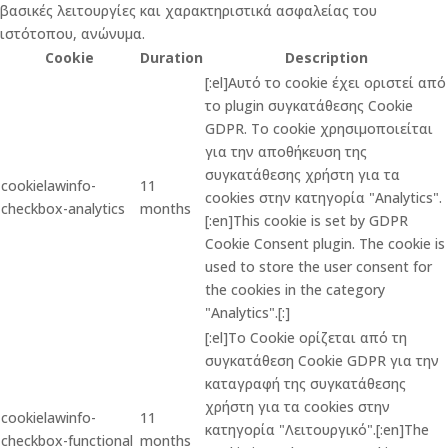
βασικές λειτουργίες και χαρακτηριστικά ασφαλείας του
ιστότοπου, ανώνυμα.
Cookie
Duration
Description
[:el]Αυτό το cookie έχει οριστεί από
το plugin συγκατάθεσης Cookie
GDPR. Το cookie χρησιμοποιείται
για την αποθήκευση της
συγκατάθεσης χρήστη για τα
cookielawinfo-
11
cookies στην κατηγορία "Analytics".
checkbox-analytics
months
[:en]This cookie is set by GDPR
Cookie Consent plugin. The cookie is
used to store the user consent for
the cookies in the category
"Analytics".[:]
[:el]Το Cookie ορίζεται από τη
συγκατάθεση Cookie GDPR για την
καταγραφή της συγκατάθεσης
χρήστη για τα cookies στην
cookielawinfo-
11
κατηγορία "Λειτουργικό".[:en]The
checkbox-functional
months