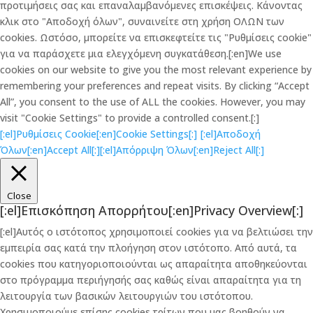
προτιμήσεις σας και επαναλαμβανόμενες επισκέψεις. Κάνοντας
κλικ στο "Αποδοχή όλων", συναινείτε στη χρήση ΟΛΩΝ των
cookies. Ωστόσο, μπορείτε να επισκεφτείτε τις "Ρυθμίσεις cookie"
για να παράσχετε μια ελεγχόμενη συγκατάθεση.[:en]We use
cookies on our website to give you the most relevant experience by
remembering your preferences and repeat visits. By clicking “Accept
All”, you consent to the use of ALL the cookies. However, you may
visit "Cookie Settings" to provide a controlled consent.[:]
[:el]Ρυθμίσεις Cookie[:en]Cookie Settings[:]
[:el]Αποδοχή
Όλων[:en]Accept All[:]
[:el]Απόρριψη Όλων[:en]Reject All[:]
Close
[:el]Επισκόπηση Απορρήτου[:en]Privacy Overview[:]
[:el]Αυτός ο ιστότοπος χρησιμοποιεί cookies για να βελτιώσει την
εμπειρία σας κατά την πλοήγηση στον ιστότοπο. Από αυτά, τα
cookies που κατηγοριοποιούνται ως απαραίτητα αποθηκεύονται
στο πρόγραμμα περιήγησής σας καθώς είναι απαραίτητα για τη
λειτουργία των βασικών λειτουργιών του ιστότοπου.
Χρησιμοποιούμε επίσης cookies τρίτων που μας βοηθούν να