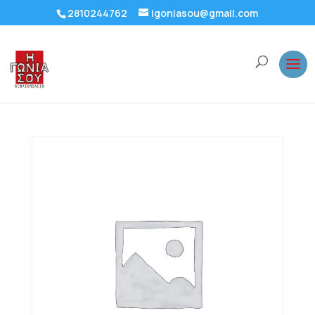
2810244762
igoniasou@gmail.com