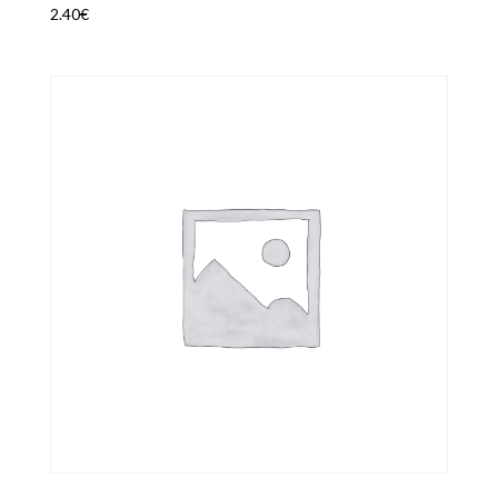
2.40
€