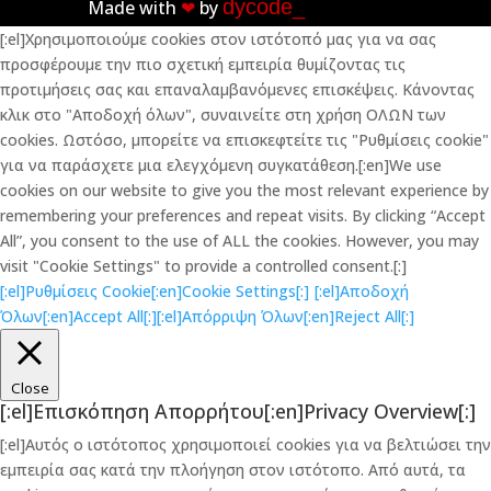
dycode_
Made with
❤︎
by
[:el]Χρησιμοποιούμε cookies στον ιστότοπό μας για να σας
προσφέρουμε την πιο σχετική εμπειρία θυμίζοντας τις
προτιμήσεις σας και επαναλαμβανόμενες επισκέψεις. Κάνοντας
κλικ στο "Αποδοχή όλων", συναινείτε στη χρήση ΟΛΩΝ των
cookies. Ωστόσο, μπορείτε να επισκεφτείτε τις "Ρυθμίσεις cookie"
για να παράσχετε μια ελεγχόμενη συγκατάθεση.[:en]We use
cookies on our website to give you the most relevant experience by
remembering your preferences and repeat visits. By clicking “Accept
All”, you consent to the use of ALL the cookies. However, you may
visit "Cookie Settings" to provide a controlled consent.[:]
[:el]Ρυθμίσεις Cookie[:en]Cookie Settings[:]
[:el]Αποδοχή
Όλων[:en]Accept All[:]
[:el]Απόρριψη Όλων[:en]Reject All[:]
Close
[:el]Επισκόπηση Απορρήτου[:en]Privacy Overview[:]
[:el]Αυτός ο ιστότοπος χρησιμοποιεί cookies για να βελτιώσει την
εμπειρία σας κατά την πλοήγηση στον ιστότοπο. Από αυτά, τα