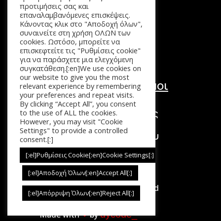
Προϊόντα
προτιμήσεις σας και
επαναλαμβανόμενες επισκέψεις.
Καλάθι
Κάνοντας κλικ στο "Αποδοχή όλων",
Επικοινωνία
συναινείτε στη χρήση ΟΛΩΝ των
cookies. Ωστόσο, μπορείτε να
επισκεφτείτε τις "Ρυθμίσεις cookie"
για να παράσχετε μια ελεγχόμενη
συγκατάθεση.[:en]We use cookies on
our website to give you the most
Χρήσιμοι Σύνδεσμοι
relevant experience by remembering
your preferences and repeat visits.
Τόποι Πληρωμής
By clicking “Accept All”, you consent
Τρόποι Επιστροφής
to the use of ALL the cookies.
However, you may visit "Cookie
Τρόποι Αποστολής
Settings" to provide a controlled
Πολιτική Απορρήτου
consent.[:]
Όροι Χρήσης
[:el]Ρυθμίσεις Cookie[:en]Cookie Settings[:]
[:el]Αποδοχή Όλων[:en]Accept All[:]
Copyright © 2026. All Rights Reserved
[:el]Απόρριψη Όλων[:en]Reject All[:]
dycode_
Made with
❤︎
by