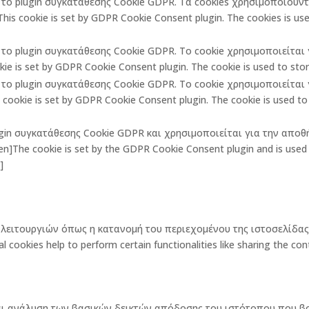
πό το plugin συγκατάθεσης Cookie GDPR. Τα cookies χρησιμοποιούν
is cookie is set by GDPR Cookie Consent plugin. The cookies is used
πό το plugin συγκατάθεσης Cookie GDPR. Το cookie χρησιμοποιείτα
ie is set by GDPR Cookie Consent plugin. The cookie is used to store
πό το plugin συγκατάθεσης Cookie GDPR. Το cookie χρησιμοποιείτα
ookie is set by GDPR Cookie Consent plugin. The cookie is used to 
lugin συγκατάθεσης Cookie GDPR και χρησιμοποιείται για την αποθ
The cookie is set by the GDPR Cookie Consent plugin and is used t
]
ων λειτουργιών όπως η κατανομή του περιεχομένου της ιστοσελίδ
okies help to perform certain functionalities like sharing the cont
και ανάλυση των βασικών δεικτών απόδοσης του ιστότοπου που β