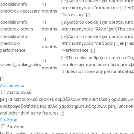
[:el]Αυτό το cookie έχει οριστεί α
cookielawinfo-
11
στην κατηγορία "απαραίτητες".[:en]Th
checkbox-necessary
months
"Necessary".[:]
cookielawinfo-
11
[:el]Αυτό το cookie έχει οριστεί α
checkbox-others
months
στην κατηγορία "Άλλο".[:en]This cook
cookielawinfo-
[:el]Αυτό το cookie έχει οριστεί α
11
checkbox-
στην κατηγορία "Απόδοση".[:en]This c
months
performance
"Performance".[:]
[:el]Το cookie ρυθμίζεται από το P
11
viewed_cookie_policy
αποθηκεύει προσωπικά δεδομένα.[:en]
months
It does not store any personal data.[:
[:]
Λειτουργικά
Λειτουργικά
[:el]Τα λειτουργικά cookies συμβάλλουν στην εκτέλεση ορισμέν
ανατροφοδοτήσεις και άλλα χαρακτηριστικά τρίτων. [:en]Functional co
and other third-party features. [:]
Επίδοση
Επίδοση
[:el]Τα cookies απόδοσης χρησιμοποιούνται για την κατανόηση 