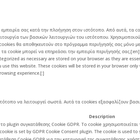
την εμπειρία σας κατά την πλοήγηση στον ιστότοπο. Από αυτά, τα
ειτουργία των βασικών λειτουργιών του ιστότοπου. Χρησιμοποιού
cookies θα αποθηκευτούν στο πρόγραμμα περιήγησής σας μόνο με 
α cookie μπορεί να επηρεάσει την εμπειρία περιήγησής σας.[:en]Th
egorized as necessary are stored on your browser as they are essenti
 use this website. These cookies will be stored in your browser only
rowsing experience.[:]
στότοπο να λειτουργεί σωστά. Αυτά τα cookies εξασφαλίζουν βασι
Description
πό το plugin συγκατάθεσης Cookie GDPR. Το cookie χρησιμοποιείτα
cookie is set by GDPR Cookie Consent plugin. The cookie is used to st
κατάθεση Cookie GDPR για την καταγραφή της συγκατάθεσης χρήστη 