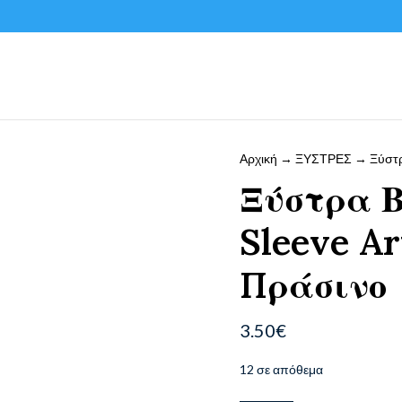
Αρχική
→
ΞΥΣΤΡΕΣ
→ Ξύστρα
Ξύστρα Β
Sleeve Ar
Πράσινο
3.50
€
12 σε απόθεμα