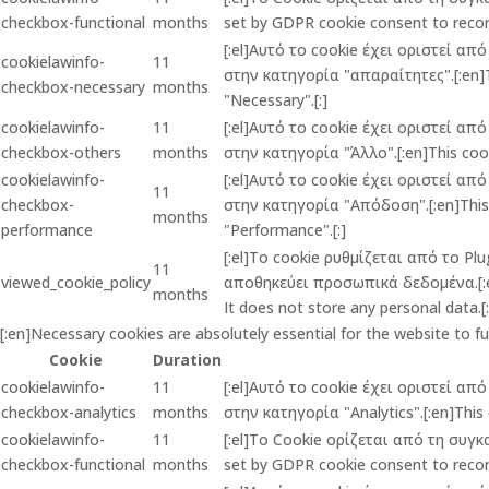
checkbox-functional
months
set by GDPR cookie consent to record
[:el]Αυτό το cookie έχει οριστεί α
cookielawinfo-
11
στην κατηγορία "απαραίτητες".[:en]Th
checkbox-necessary
months
"Necessary".[:]
cookielawinfo-
11
[:el]Αυτό το cookie έχει οριστεί α
checkbox-others
months
στην κατηγορία "Άλλο".[:en]This cook
cookielawinfo-
[:el]Αυτό το cookie έχει οριστεί α
11
checkbox-
στην κατηγορία "Απόδοση".[:en]This c
months
performance
"Performance".[:]
[:el]Το cookie ρυθμίζεται από το P
11
viewed_cookie_policy
αποθηκεύει προσωπικά δεδομένα.[:en]
months
It does not store any personal data.[:
[:en]Necessary cookies are absolutely essential for the website to f
Cookie
Duration
cookielawinfo-
11
[:el]Αυτό το cookie έχει οριστεί α
checkbox-analytics
months
στην κατηγορία "Analytics".[:en]This 
cookielawinfo-
11
[:el]Το Cookie ορίζεται από τη συγ
checkbox-functional
months
set by GDPR cookie consent to record