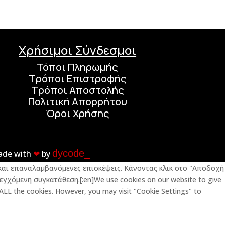
Χρήσιμοι Σύνδεσμοι
Τόποι Πληρωμής
Τρόποι Επιστροφής
Τρόποι Αποστολής
Πολιτική Απορρήτου
Όροι Χρήσης
dycode_
ade with
❤︎
by
ς και επαναλαμβανόμενες επισκέψεις. Κάνοντας κλικ στο "Αποδοχή
εγχόμενη συγκατάθεση.[:en]We use cookies on our website to give
 ALL the cookies. However, you may visit "Cookie Settings" to