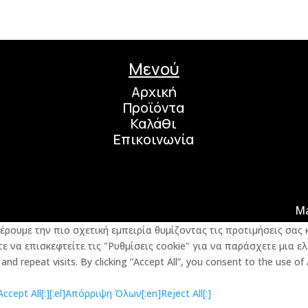
Μενού
Αρχική
Προϊόντα
Καλάθι
Επικοινωνία
M
φέρουμε την πιο σχετική εμπειρία θυμίζοντας τις προτιμήσεις σα
 να επισκεφτείτε τις "Ρυθμίσεις cookie" για να παράσχετε μια ελ
d repeat visits. By clicking “Accept All”, you consent to the use of
cept All[:]
[:el]Απόρριψη Όλων[:en]Reject All[:]