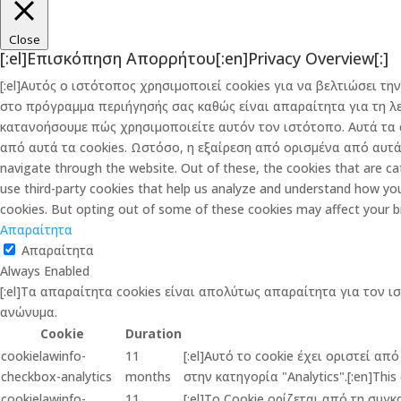
Close
[:el]Επισκόπηση Απορρήτου[:en]Privacy Overview[:]
[:el]Αυτός ο ιστότοπος χρησιμοποιεί cookies για να βελτιώσει 
στο πρόγραμμα περιήγησής σας καθώς είναι απαραίτητα για τη λ
κατανοήσουμε πώς χρησιμοποιείτε αυτόν τον ιστότοπο. Αυτά τα 
από αυτά τα cookies. Ωστόσο, η εξαίρεση από ορισμένα από αυτά τ
navigate through the website. Out of these, the cookies that are cat
use third-party cookies that help us analyze and understand how you
cookies. But opting out of some of these cookies may affect your b
Απαραίτητα
Απαραίτητα
Always Enabled
[:el]Τα απαραίτητα cookies είναι απολύτως απαραίτητα για τον ι
ανώνυμα.
Cookie
Duration
cookielawinfo-
11
[:el]Αυτό το cookie έχει οριστεί α
checkbox-analytics
months
στην κατηγορία "Analytics".[:en]This 
cookielawinfo-
11
[:el]Το Cookie ορίζεται από τη συγ