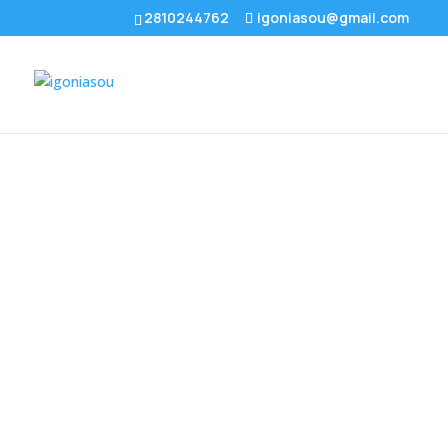
2810244762
igoniasou@gmail.com