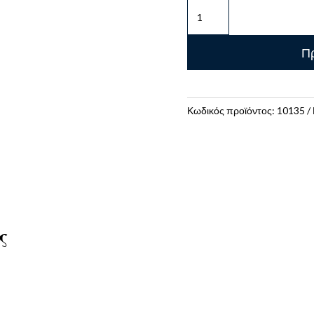
Ξύστρα
Βαρελάκι
Διπλή
Πρ
Sleeve
Art
&
Graphic
Κωδικός προϊόντος:
10135
Πράσινο
ποσότητα
ς