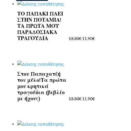
ΤΟ ΠΑΠΑΚΙ ΠΑΕΙ
Original
Η
ΣΤΗΝ ΠΟΤΑΜΙΑ!
price
τρέχουσα
ΤΑ ΠΡΩΤΑ ΜΟΥ
was:
τιμή
ΠΑΡΑΔΟΣΙΑΚΑ
13.30€.
είναι:
ΤΡΑΓΟΥΔΙΑ
13.30
€
11.90
€
11.90€.
Στου Παπαχατζή
Original
Η
τον μύλο!Τα πρώτα
price
τρέχουσα
μου κρητικά
was:
τιμή
τραγούδια (βιβλίο
13.30€.
είναι:
με ήχους)
13.30
€
11.90
€
11.90€.