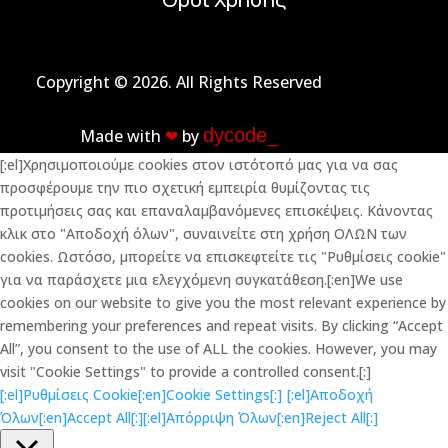
Copyright © 2026. All Rights Reserved
dycode_
Made with
❤︎
by
[:el]Χρησιμοποιούμε cookies στον ιστότοπό μας για να σας
προσφέρουμε την πιο σχετική εμπειρία θυμίζοντας τις
προτιμήσεις σας και επαναλαμβανόμενες επισκέψεις. Κάνοντας
κλικ στο "Αποδοχή όλων", συναινείτε στη χρήση ΟΛΩΝ των
cookies. Ωστόσο, μπορείτε να επισκεφτείτε τις "Ρυθμίσεις cookie"
για να παράσχετε μια ελεγχόμενη συγκατάθεση.[:en]We use
cookies on our website to give you the most relevant experience by
remembering your preferences and repeat visits. By clicking “Accept
All”, you consent to the use of ALL the cookies. However, you may
visit "Cookie Settings" to provide a controlled consent.[:]
[:el]Ρυθμίσεις Cookie[:en]Cookie Settings[:]
[:el]Αποδοχή
Όλων[:en]Accept All[:]
[:el]Απόρριψη Όλων[:en]Reject All[:]