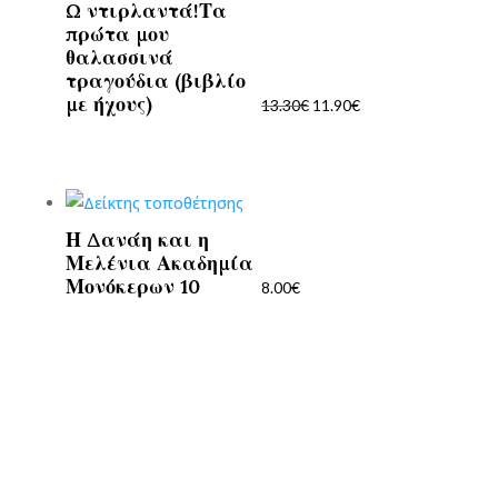
Ω ντιρλαντά!Τα
Original
Η
πρώτα μου
price
τρέχουσα
θαλασσινά
was:
τιμή
τραγούδια (βιβλίο
13.30€.
είναι:
με ήχους)
13.30
€
11.90
€
11.90€.
Η Δανάη και η
Μελένια Ακαδημία
Μονόκερων 10
8.00
€