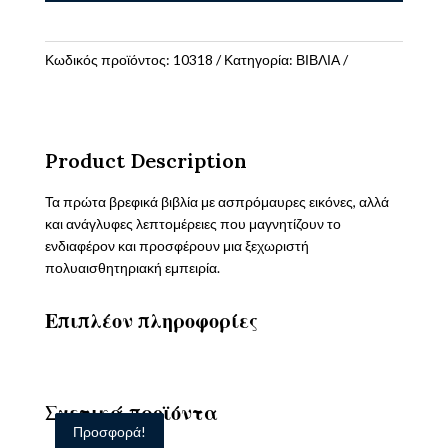
έκδοση)Τα
βιβλία
του
Κωδικός προϊόντος:
10318
Κατηγορία:
ΒΙΒΛΙΑ
μωρού
μας
ποσότητα
Product Description
Τα πρώτα βρεφικά βιβλία με ασπρόμαυρες εικόνες, αλλά
και ανάγλυφες λεπτομέρειες που μαγνητίζουν το
ενδιαφέρον και προσφέρουν μια ξεχωριστή
πολυαισθητηριακή εμπειρία.
Επιπλέον πληροφορίες
Σχετικά προϊόντα
Προσφορά!
Προσφορά!
Προσφορά!