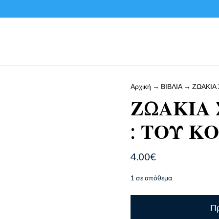
Αρχική
→
ΒΙΒΛΙΑ
→ ΖΩΑΚΙΑ 
ΖΩΑΚΙΑ 
: ΤΟΥ Κ
4.00
€
1 σε απόθεμα
ΖΩΑΚΙΑ
Πρ
ΣΤΟ