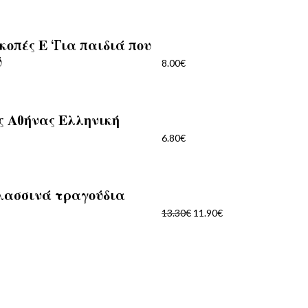
κοπές Ε ‘Για παιδιά που
ύ
8.00
€
ς Αθήνας Ελληνική
6.80
€
λασσινά τραγούδια
Original
Η
13.30
€
price
11.90
€
τρέχουσα
was:
τιμή
13.30€.
είναι:
11.90€.