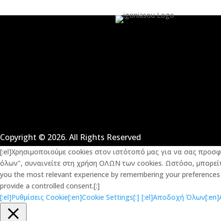
Copyright © 2026. All Rights Reserved
[:el]Χρησιμοποιούμε cookies στον ιστότοπό μας για να σας προσ
όλων", συναινείτε στη χρήση ΟΛΩΝ των cookies. Ωστόσο, μπορείτε
you the most relevant experience by remembering your preferences an
provide a controlled consent.[:]
[:el]Ρυθμίσεις Cookie[:en]Cookie Settings[:]
[:el]Αποδοχή Όλων[:en]Ac