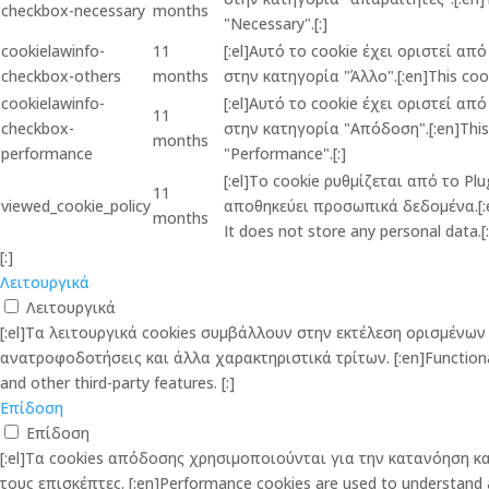
checkbox-necessary
months
"Necessary".[:]
cookielawinfo-
11
[:el]Αυτό το cookie έχει οριστεί α
checkbox-others
months
στην κατηγορία "Άλλο".[:en]This cook
cookielawinfo-
[:el]Αυτό το cookie έχει οριστεί α
11
checkbox-
στην κατηγορία "Απόδοση".[:en]This c
months
performance
"Performance".[:]
[:el]Το cookie ρυθμίζεται από το P
11
viewed_cookie_policy
αποθηκεύει προσωπικά δεδομένα.[:en]
months
It does not store any personal data.[:
[:]
Λειτουργικά
Λειτουργικά
[:el]Τα λειτουργικά cookies συμβάλλουν στην εκτέλεση ορισμέν
ανατροφοδοτήσεις και άλλα χαρακτηριστικά τρίτων. [:en]Functional co
and other third-party features. [:]
Επίδοση
Επίδοση
[:el]Τα cookies απόδοσης χρησιμοποιούνται για την κατανόηση 
τους επισκέπτες. [:en]Performance cookies are used to understand and