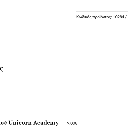
ΜΠΑΝΙΟ
2
:
Κωδικός προϊόντος:
10284
ΤΟΥ
ΚΟΣΜΟΥ
ποσότητα
ς
ριού Unicorn Academy
9.00
€