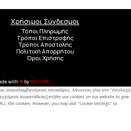
Χρήσιμοι Σύνδεσμοι
Τόποι Πληρωμής
Τρόποι Επιστροφής
Τρόποι Αποστολής
Πολιτική Απορρήτου
Όροι Χρήσης
dycode_
ade with
❤︎
by
ς και επαναλαμβανόμενες επισκέψεις. Κάνοντας κλικ στο "Αποδοχή
εγχόμενη συγκατάθεση.[:en]We use cookies on our website to give
 ALL the cookies. However, you may visit "Cookie Settings" to