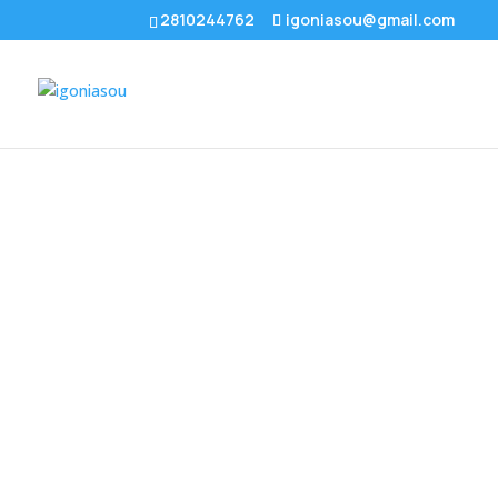
2810244762
igoniasou@gmail.com