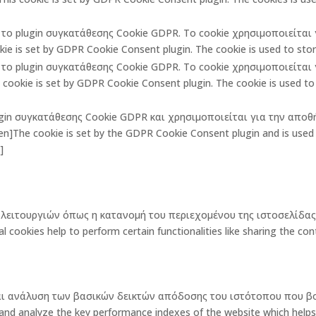
πό το plugin συγκατάθεσης Cookie GDPR. Το cookie χρησιμοποιείτα
ie is set by GDPR Cookie Consent plugin. The cookie is used to store
πό το plugin συγκατάθεσης Cookie GDPR. Το cookie χρησιμοποιείτα
ookie is set by GDPR Cookie Consent plugin. The cookie is used to 
lugin συγκατάθεσης Cookie GDPR και χρησιμοποιείται για την αποθ
The cookie is set by the GDPR Cookie Consent plugin and is used t
]
ων λειτουργιών όπως η κατανομή του περιεχομένου της ιστοσελίδ
okies help to perform certain functionalities like sharing the cont
και ανάλυση των βασικών δεικτών απόδοσης του ιστότοπου που β
 analyze the key performance indexes of the website which helps in d