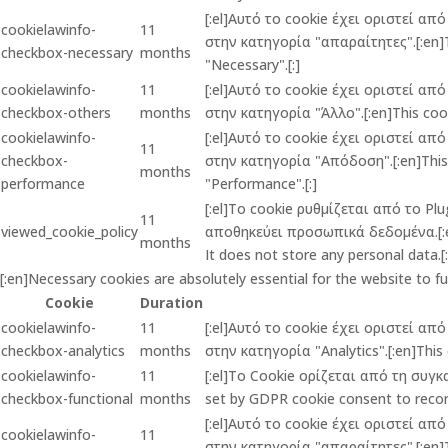
[:el]Αυτό το cookie έχει οριστεί α
cookielawinfo-
11
στην κατηγορία "απαραίτητες".[:en]Th
checkbox-necessary
months
"Necessary".[:]
cookielawinfo-
11
[:el]Αυτό το cookie έχει οριστεί α
checkbox-others
months
στην κατηγορία "Άλλο".[:en]This cook
cookielawinfo-
[:el]Αυτό το cookie έχει οριστεί α
11
checkbox-
στην κατηγορία "Απόδοση".[:en]This c
months
performance
"Performance".[:]
[:el]Το cookie ρυθμίζεται από το P
11
viewed_cookie_policy
αποθηκεύει προσωπικά δεδομένα.[:en]
months
It does not store any personal data.[:
[:en]Necessary cookies are absolutely essential for the website to f
Cookie
Duration
cookielawinfo-
11
[:el]Αυτό το cookie έχει οριστεί α
checkbox-analytics
months
στην κατηγορία "Analytics".[:en]This 
cookielawinfo-
11
[:el]Το Cookie ορίζεται από τη συγ
checkbox-functional
months
set by GDPR cookie consent to record
[:el]Αυτό το cookie έχει οριστεί α
cookielawinfo-
11
στην κατηγορία "απαραίτητες".[:en]Th