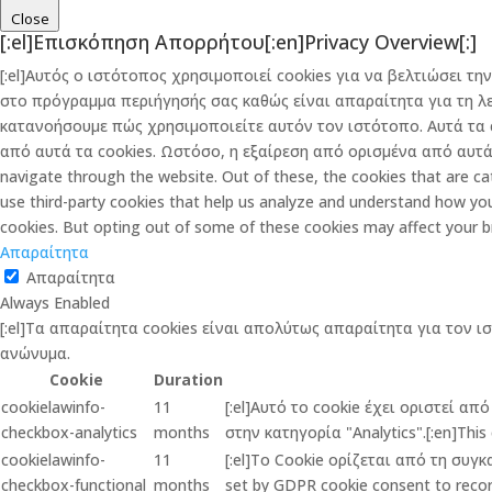
Close
[:el]Επισκόπηση Απορρήτου[:en]Privacy Overview[:]
[:el]Αυτός ο ιστότοπος χρησιμοποιεί cookies για να βελτιώσει 
στο πρόγραμμα περιήγησής σας καθώς είναι απαραίτητα για τη λ
κατανοήσουμε πώς χρησιμοποιείτε αυτόν τον ιστότοπο. Αυτά τα 
από αυτά τα cookies. Ωστόσο, η εξαίρεση από ορισμένα από αυτά τ
navigate through the website. Out of these, the cookies that are cat
use third-party cookies that help us analyze and understand how you
cookies. But opting out of some of these cookies may affect your b
Απαραίτητα
Απαραίτητα
Always Enabled
[:el]Τα απαραίτητα cookies είναι απολύτως απαραίτητα για τον ι
ανώνυμα.
Cookie
Duration
cookielawinfo-
11
[:el]Αυτό το cookie έχει οριστεί α
checkbox-analytics
months
στην κατηγορία "Analytics".[:en]This 
cookielawinfo-
11
[:el]Το Cookie ορίζεται από τη συγ
checkbox-functional
months
set by GDPR cookie consent to record