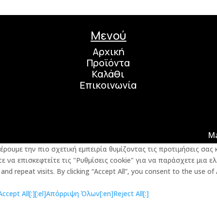
Μενού
Αρχική
Προϊόντα
Καλάθι
Επικοινωνία
M
φέρουμε την πιο σχετική εμπειρία θυμίζοντας τις προτιμήσεις σα
 να επισκεφτείτε τις "Ρυθμίσεις cookie" για να παράσχετε μια ελ
d repeat visits. By clicking “Accept All”, you consent to the use of
cept All[:]
[:el]Απόρριψη Όλων[:en]Reject All[:]