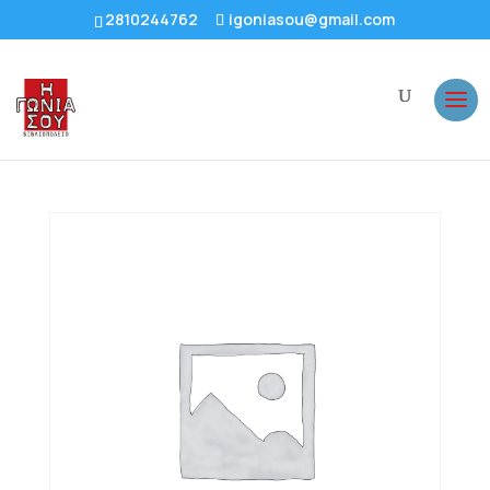
2810244762
igoniasou@gmail.com