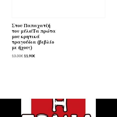
Στου Παπαχατζή
τον μύλο!Τα πρώτα
μου κρητικά
τραγούδια (βιβλίο
με ήχους)
Original
Η
13.30
€
11.90
€
price
τρέχουσα
was:
τιμή
13.30€.
είναι:
11.90€.