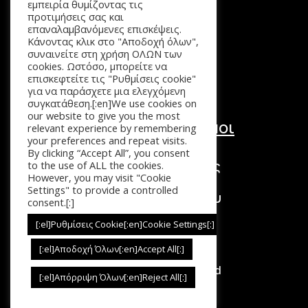
Αρχική
εμπειρία θυμίζοντας τις
Προϊόντα
προτιμήσεις σας και
επαναλαμβανόμενες επισκέψεις.
Καλάθι
Κάνοντας κλικ στο "Αποδοχή όλων",
Επικοινωνία
συναινείτε στη χρήση ΟΛΩΝ των
cookies. Ωστόσο, μπορείτε να
επισκεφτείτε τις "Ρυθμίσεις cookie"
για να παράσχετε μια ελεγχόμενη
συγκατάθεση.[:en]We use cookies on
our website to give you the most
Χρήσιμοι Σύνδεσμοι
relevant experience by remembering
your preferences and repeat visits.
Τόποι Πληρωμής
By clicking “Accept All”, you consent
Τρόποι Επιστροφής
to the use of ALL the cookies.
However, you may visit "Cookie
Τρόποι Αποστολής
Settings" to provide a controlled
Πολιτική Απορρήτου
consent.[:]
Όροι Χρήσης
[:el]Ρυθμίσεις Cookie[:en]Cookie Settings[:]
[:el]Αποδοχή Όλων[:en]Accept All[:]
Copyright © 2026. All Rights Reserved
[:el]Απόρριψη Όλων[:en]Reject All[:]
dycode_
Made with
❤︎
by