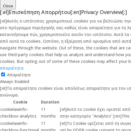
Close
[:el]Επισκόπηση Απορρήτου[:en]Privacy Overview[:]
[:el]Αυτός ο ιστότοπος χρησιμοποιεί cookies για να βελτιώσει 
στο πρόγραμμα περιήγησής σας καθώς είναι απαραίτητα για τη λ
κατανοήσουμε πώς χρησιμοποιείτε αυτόν τον ιστότοπο. Αυτά τα 
από αυτά τα cookies. Ωστόσο, η εξαίρεση από ορισμένα από αυτά τ
navigate through the website. Out of these, the cookies that are cat
use third-party cookies that help us analyze and understand how you
cookies. But opting out of some of these cookies may affect your b
Απαραίτητα
Απαραίτητα
Always Enabled
[:el]Τα απαραίτητα cookies είναι απολύτως απαραίτητα για τον ι
ανώνυμα.
Cookie
Duration
cookielawinfo-
11
[:el]Αυτό το cookie έχει οριστεί α
checkbox-analytics
months
στην κατηγορία "Analytics".[:en]This 
cookielawinfo-
11
[:el]Το Cookie ορίζεται από τη συγ
checkbox-functional
months
set by GDPR cookie consent to record