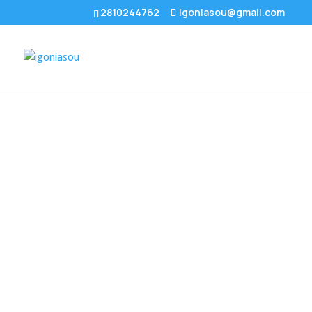
2810244762
igoniasou@gmail.com