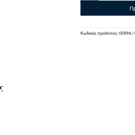
FORPUS
Πρ
60MM
ποσότητα
Κωδικός προϊόντος:
05896
ς