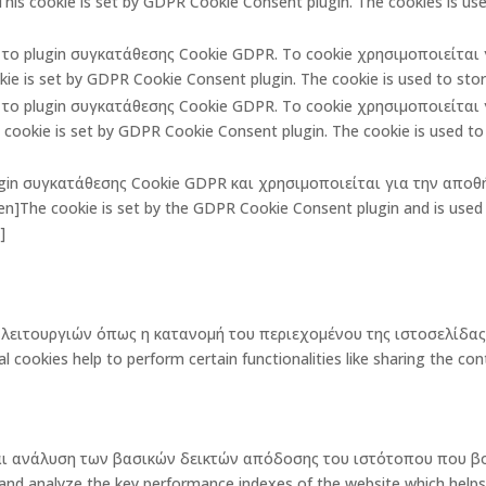
is cookie is set by GDPR Cookie Consent plugin. The cookies is used
πό το plugin συγκατάθεσης Cookie GDPR. Το cookie χρησιμοποιείτα
ie is set by GDPR Cookie Consent plugin. The cookie is used to store
πό το plugin συγκατάθεσης Cookie GDPR. Το cookie χρησιμοποιείτα
ookie is set by GDPR Cookie Consent plugin. The cookie is used to 
lugin συγκατάθεσης Cookie GDPR και χρησιμοποιείται για την αποθ
The cookie is set by the GDPR Cookie Consent plugin and is used t
]
ων λειτουργιών όπως η κατανομή του περιεχομένου της ιστοσελίδ
okies help to perform certain functionalities like sharing the cont
και ανάλυση των βασικών δεικτών απόδοσης του ιστότοπου που β
 analyze the key performance indexes of the website which helps in d