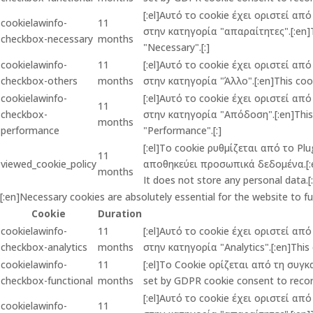
[:el]Αυτό το cookie έχει οριστεί α
cookielawinfo-
11
στην κατηγορία "απαραίτητες".[:en]Th
checkbox-necessary
months
"Necessary".[:]
cookielawinfo-
11
[:el]Αυτό το cookie έχει οριστεί α
checkbox-others
months
στην κατηγορία "Άλλο".[:en]This cook
cookielawinfo-
[:el]Αυτό το cookie έχει οριστεί α
11
checkbox-
στην κατηγορία "Απόδοση".[:en]This c
months
performance
"Performance".[:]
[:el]Το cookie ρυθμίζεται από το P
11
viewed_cookie_policy
αποθηκεύει προσωπικά δεδομένα.[:en]
months
It does not store any personal data.[:
[:en]Necessary cookies are absolutely essential for the website to f
Cookie
Duration
cookielawinfo-
11
[:el]Αυτό το cookie έχει οριστεί α
checkbox-analytics
months
στην κατηγορία "Analytics".[:en]This 
cookielawinfo-
11
[:el]Το Cookie ορίζεται από τη συγ
checkbox-functional
months
set by GDPR cookie consent to record
[:el]Αυτό το cookie έχει οριστεί α
cookielawinfo-
11