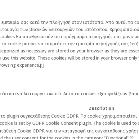
την εμπειρία σας κατά την πλοήγηση στον ιστότοπο. Από αυτά, τα
ειτουργία των βασικών λειτουργιών του ιστότοπου. Χρησιμοποιού
cookies θα αποθηκευτούν στο πρόγραμμα περιήγησής σας μόνο με 
α cookie μπορεί να επηρεάσει την εμπειρία περιήγησής σας.[:en]Th
egorized as necessary are stored on your browser as they are essenti
 use this website. These cookies will be stored in your browser only
rowsing experience.[:]
στότοπο να λειτουργεί σωστά. Αυτά τα cookies εξασφαλίζουν βασι
Description
πό το plugin συγκατάθεσης Cookie GDPR. Το cookie χρησιμοποιείτα
cookie is set by GDPR Cookie Consent plugin. The cookie is used to st
κατάθεση Cookie GDPR για την καταγραφή της συγκατάθεσης χρήστη 
 the user consent for the cookies in the category "Functional".[:]