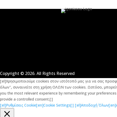
Copyright © 2026. All Rights Reserved
[:el]Χρησιμοποιούμε cookies στον ιστότοπό μας για να σας προσ
όλων", συναινείτε στη χρήση ΟΛΩΝ των cookies. Ωστόσο, μπορείτε
you the most relevant experience by remembering your preferences an
provide a controlled consent.[:]
[:el]Ρυθμίσεις Cookie[:en]Cookie Settings[:]
[:el]Αποδοχή Όλων[:en]Ac