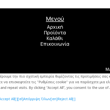
Μενού
Αρχική
Προϊόντα
Καλάθι
Επικοινωνία
M
φέρουμε την πιο σχετική εμπειρία θυμίζοντας τις προτιμήσεις σα
 να επισκεφτείτε τις "Ρυθμίσεις cookie" για να παράσχετε μια ελ
d repeat visits. By clicking “Accept All”, you consent to the use of
cept All[:]
[:el]Απόρριψη Όλων[:en]Reject All[:]