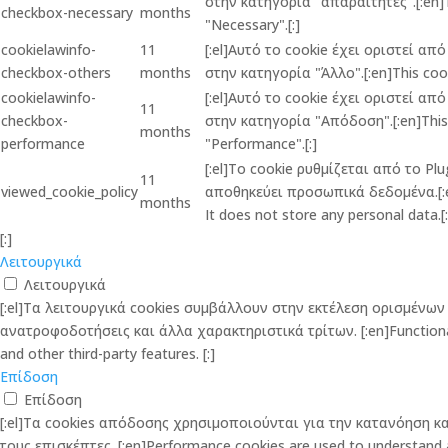
στην κατηγορία "απαραίτητες".[:en]Th
checkbox-necessary
months
"Necessary".[:]
cookielawinfo-
11
[:el]Αυτό το cookie έχει οριστεί α
checkbox-others
months
στην κατηγορία "Άλλο".[:en]This cook
cookielawinfo-
[:el]Αυτό το cookie έχει οριστεί α
11
checkbox-
στην κατηγορία "Απόδοση".[:en]This c
months
performance
"Performance".[:]
[:el]Το cookie ρυθμίζεται από το P
11
viewed_cookie_policy
αποθηκεύει προσωπικά δεδομένα.[:en]
months
It does not store any personal data.[:
[:]
Λειτουργικά
Λειτουργικά
[:el]Τα λειτουργικά cookies συμβάλλουν στην εκτέλεση ορισμέν
ανατροφοδοτήσεις και άλλα χαρακτηριστικά τρίτων. [:en]Functional co
and other third-party features. [:]
Επίδοση
Επίδοση
[:el]Τα cookies απόδοσης χρησιμοποιούνται για την κατανόηση 
τους επισκέπτες. [:en]Performance cookies are used to understand and