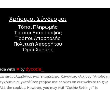
Χρήσιμοι Σύνδεσμοι
Τόποι Πληρωμής
Τρόποι Επιστροφής
Τρόποι Αποστολής
Πολιτική Απορρήτου
Όροι Χρήσης
dycode_
ade with
❤︎
by
ς και επαναλαμβανόμενες επισκέψεις. Κάνοντας κλικ στο "Αποδοχή
εγχόμενη συγκατάθεση.[:en]We use cookies on our website to give
 ALL the cookies. However, you may visit "Cookie Settings" to