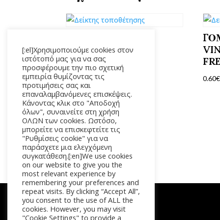
ΔΙΟΡΘΩΤΙΚ
ΓΟ
Ο CARIOCA
VI
[:el]Χρησιμοποιούμε cookies στον
ιστότοπό μας για να σας
ROLLER
FR
προσφέρουμε την πιο σχετική
5MM*20M
εμπειρία θυμίζοντας τις
0.60
προτιμήσεις σας και
2.00
€
επαναλαμβανόμενες επισκέψεις.
Κάνοντας κλικ στο "Αποδοχή
όλων", συναινείτε στη χρήση
ΟΛΩΝ των cookies. Ωστόσο,
μπορείτε να επισκεφτείτε τις
"Ρυθμίσεις cookie" για να
παράσχετε μια ελεγχόμενη
συγκατάθεση.[:en]We use cookies
on our website to give you the
most relevant experience by
remembering your preferences and
repeat visits. By clicking “Accept All”,
you consent to the use of ALL the
cookies. However, you may visit
"Cookie Settings" to provide a