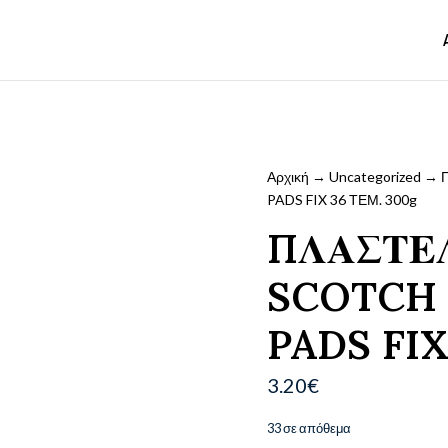
Αρχική
→
Uncategorized
→ Π
PADS FIX 36 ΤΕΜ. 300g
ΠΛΑΣΤΕΛ
SCOTCH
PADS FIX
3.20
€
33 σε απόθεμα