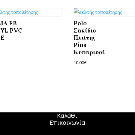
ΜΑ FB
Polo
NYL PVC
Σακίδιο
EE
Πλάτης
Pins
€
Κυπαρισσί
40.00
€
Μενού
Αρχική
Προϊόντα
Καλάθι
Επικοινωνία