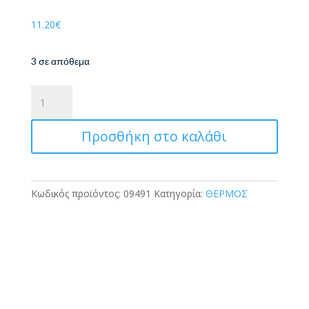
11.20
€
3 σε απόθεμα
Ανόξειδωτο
Παγούρι
με
Προσθήκη στο καλάθι
Καλαμάκι
Stitch
500ml
Gim
Κωδικός προϊόντος:
09491
Κατηγορία:
ΘΕΡΜΟΣ
ποσότητα