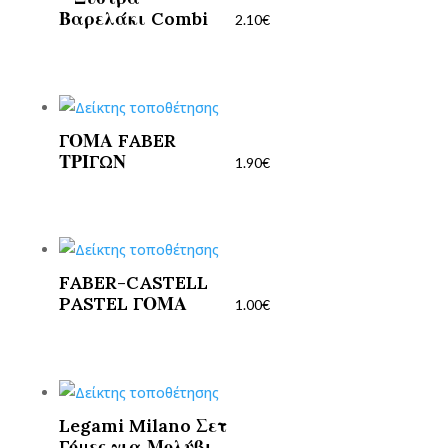
Βαρελάκι Combi
2.10
€
ΓΟΜΑ FABER
ΤΡΙΓΩΝ
1.90
€
FABER-CASTELL
PASTEL ΓΟΜΑ
1.00
€
Legami Milano Σετ
Γόμες για Μολύβι