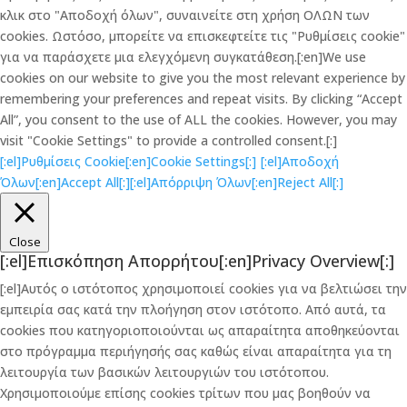
κλικ στο "Αποδοχή όλων", συναινείτε στη χρήση ΟΛΩΝ των
cookies. Ωστόσο, μπορείτε να επισκεφτείτε τις "Ρυθμίσεις cookie"
για να παράσχετε μια ελεγχόμενη συγκατάθεση.[:en]We use
cookies on our website to give you the most relevant experience by
remembering your preferences and repeat visits. By clicking “Accept
All”, you consent to the use of ALL the cookies. However, you may
visit "Cookie Settings" to provide a controlled consent.[:]
[:el]Ρυθμίσεις Cookie[:en]Cookie Settings[:]
[:el]Αποδοχή
Όλων[:en]Accept All[:]
[:el]Απόρριψη Όλων[:en]Reject All[:]
Close
[:el]Επισκόπηση Απορρήτου[:en]Privacy Overview[:]
[:el]Αυτός ο ιστότοπος χρησιμοποιεί cookies για να βελτιώσει την
εμπειρία σας κατά την πλοήγηση στον ιστότοπο. Από αυτά, τα
cookies που κατηγοριοποιούνται ως απαραίτητα αποθηκεύονται
στο πρόγραμμα περιήγησής σας καθώς είναι απαραίτητα για τη
λειτουργία των βασικών λειτουργιών του ιστότοπου.
Χρησιμοποιούμε επίσης cookies τρίτων που μας βοηθούν να