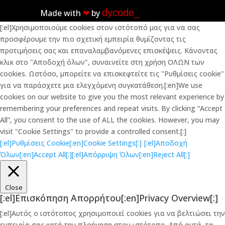
dycode_
Made with
❤︎
by
[:el]Χρησιμοποιούμε cookies στον ιστότοπό μας για να σας
προσφέρουμε την πιο σχετική εμπειρία θυμίζοντας τις
προτιμήσεις σας και επαναλαμβανόμενες επισκέψεις. Κάνοντας
κλικ στο "Αποδοχή όλων", συναινείτε στη χρήση ΟΛΩΝ των
cookies. Ωστόσο, μπορείτε να επισκεφτείτε τις "Ρυθμίσεις cookie"
για να παράσχετε μια ελεγχόμενη συγκατάθεση.[:en]We use
cookies on our website to give you the most relevant experience by
remembering your preferences and repeat visits. By clicking “Accept
All”, you consent to the use of ALL the cookies. However, you may
visit "Cookie Settings" to provide a controlled consent.[:]
[:el]Ρυθμίσεις Cookie[:en]Cookie Settings[:]
[:el]Αποδοχή
Όλων[:en]Accept All[:]
[:el]Απόρριψη Όλων[:en]Reject All[:]
Close
[:el]Επισκόπηση Απορρήτου[:en]Privacy Overview[:]
[:el]Αυτός ο ιστότοπος χρησιμοποιεί cookies για να βελτιώσει την
εμπειρία σας κατά την πλοήγηση στον ιστότοπο. Από αυτά, τα