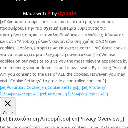
dycode_
Made with
❤︎
by
[:el]Χρησιμοποιούμε cookies στον ιστότοπό μας για να σας
προσφέρουμε την πιο σχετική εμπειρία θυμίζοντας τις
προτιμήσεις σας και επαναλαμβανόμενες επισκέψεις. Κάνοντας
κλικ στο "Αποδοχή όλων", συναινείτε στη χρήση ΟΛΩΝ των
cookies. Ωστόσο, μπορείτε να επισκεφτείτε τις "Ρυθμίσεις cookie"
για να παράσχετε μια ελεγχόμενη συγκατάθεση.[:en]We use
cookies on our website to give you the most relevant experience by
remembering your preferences and repeat visits. By clicking “Accept
All”, you consent to the use of ALL the cookies. However, you may
visit "Cookie Settings" to provide a controlled consent.[:]
[:el]Ρυθμίσεις Cookie[:en]Cookie Settings[:]
[:el]Αποδοχή
Όλων[:en]Accept All[:]
[:el]Απόρριψη Όλων[:en]Reject All[:]
Close
[:el]Επισκόπηση Απορρήτου[:en]Privacy Overview[:]
[:el]Αυτός ο ιστότοπος χρησιμοποιεί cookies για να βελτιώσει την