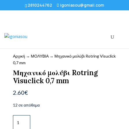
2810244762
igoniasou@gmail.com
Αρχική
→
ΜΟΛΥΒΙΑ
→ Μηχανικό μολύβι Rotring Visuclick
0,7 mm
Μηχανικό μολύβι Rotring
Visuclick 0,7 mm
2.60
€
12 σε απόθεμα
Μηχανικό
μολύβι