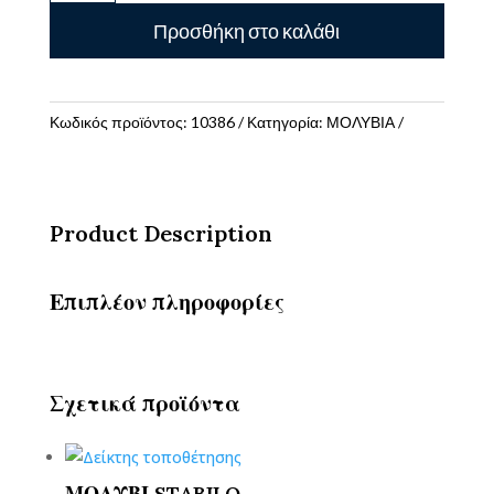
Rotring
Προσθήκη στο καλάθι
Visuclick
0,7
mm
ποσότητα
Κωδικός προϊόντος:
10386
Κατηγορία:
ΜΟΛΥΒΙΑ
Product Description
Επιπλέον πληροφορίες
Σχετικά προϊόντα
ΜΟΛΥΒΙ STABILO