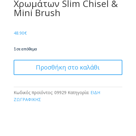
Χρωμάτων Slim Chisel &
Mini Brush
48.90
€
1 σε απόθεμα
Ohuhu
Προσθήκη στο καλάθι
Kaala
Alcohol
Markers
Σετ
Κωδικός προϊόντος:
09929
Κατηγορία:
ΕΙΔΗ
60
ΖΩΓΡΑΦΙΚΗΣ
Χρωμάτων
Slim
Chisel
&
Mini