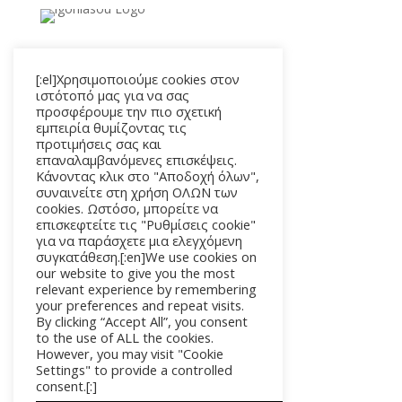
Μενού
[:el]Χρησιμοποιούμε cookies στον
Αρχική
ιστότοπό μας για να σας
Προϊόντα
προσφέρουμε την πιο σχετική
Καλάθι
εμπειρία θυμίζοντας τις
προτιμήσεις σας και
Επικοινωνία
επαναλαμβανόμενες επισκέψεις.
Κάνοντας κλικ στο "Αποδοχή όλων",
Χρήσιμοι Σύνδεσμοι
συναινείτε στη χρήση ΟΛΩΝ των
cookies. Ωστόσο, μπορείτε να
Τόποι Πληρωμής
επισκεφτείτε τις "Ρυθμίσεις cookie"
για να παράσχετε μια ελεγχόμενη
Τρόποι Επιστροφής
συγκατάθεση.[:en]We use cookies on
Τρόποι Αποστολής
our website to give you the most
Πολιτική Απορρήτου
relevant experience by remembering
Όροι Χρήσης
your preferences and repeat visits.
By clicking “Accept All”, you consent
to the use of ALL the cookies.
However, you may visit "Cookie
Settings" to provide a controlled
Copyright © 2026. All Rights Reserved
consent.[:]