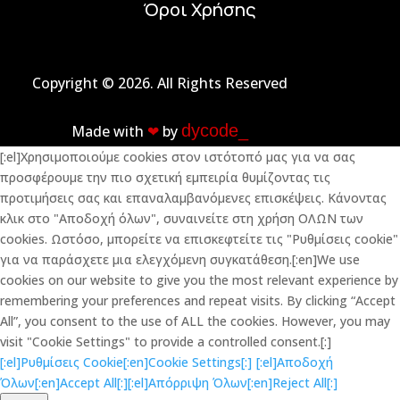
Όροι Χρήσης
Copyright © 2026. All Rights Reserved
dycode_
Made with
❤︎
by
[:el]Χρησιμοποιούμε cookies στον ιστότοπό μας για να σας
προσφέρουμε την πιο σχετική εμπειρία θυμίζοντας τις
προτιμήσεις σας και επαναλαμβανόμενες επισκέψεις. Κάνοντας
κλικ στο "Αποδοχή όλων", συναινείτε στη χρήση ΟΛΩΝ των
cookies. Ωστόσο, μπορείτε να επισκεφτείτε τις "Ρυθμίσεις cookie"
για να παράσχετε μια ελεγχόμενη συγκατάθεση.[:en]We use
cookies on our website to give you the most relevant experience by
remembering your preferences and repeat visits. By clicking “Accept
All”, you consent to the use of ALL the cookies. However, you may
visit "Cookie Settings" to provide a controlled consent.[:]
[:el]Ρυθμίσεις Cookie[:en]Cookie Settings[:]
[:el]Αποδοχή
Όλων[:en]Accept All[:]
[:el]Απόρριψη Όλων[:en]Reject All[:]