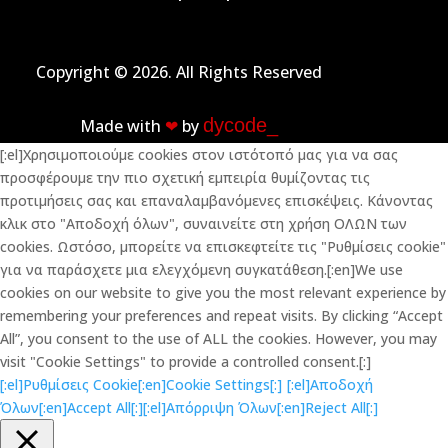
Copyright © 2026. All Rights Reserved
dycode_
Made with
❤︎
by
[:el]Χρησιμοποιούμε cookies στον ιστότοπό μας για να σας
προσφέρουμε την πιο σχετική εμπειρία θυμίζοντας τις
προτιμήσεις σας και επαναλαμβανόμενες επισκέψεις. Κάνοντας
κλικ στο "Αποδοχή όλων", συναινείτε στη χρήση ΟΛΩΝ των
cookies. Ωστόσο, μπορείτε να επισκεφτείτε τις "Ρυθμίσεις cookie"
για να παράσχετε μια ελεγχόμενη συγκατάθεση.[:en]We use
cookies on our website to give you the most relevant experience by
remembering your preferences and repeat visits. By clicking “Accept
All”, you consent to the use of ALL the cookies. However, you may
visit "Cookie Settings" to provide a controlled consent.[:]
[:el]Ρυθμίσεις Cookie[:en]Cookie Settings[:]
[:el]Αποδοχή
Όλων[:en]Accept All[:]
[:el]Απόρριψη Όλων[:en]Reject All[:]