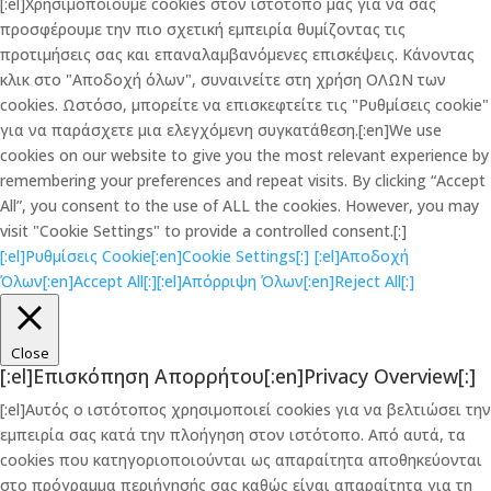
[:el]Χρησιμοποιούμε cookies στον ιστότοπό μας για να σας
προσφέρουμε την πιο σχετική εμπειρία θυμίζοντας τις
προτιμήσεις σας και επαναλαμβανόμενες επισκέψεις. Κάνοντας
κλικ στο "Αποδοχή όλων", συναινείτε στη χρήση ΟΛΩΝ των
cookies. Ωστόσο, μπορείτε να επισκεφτείτε τις "Ρυθμίσεις cookie"
για να παράσχετε μια ελεγχόμενη συγκατάθεση.[:en]We use
cookies on our website to give you the most relevant experience by
remembering your preferences and repeat visits. By clicking “Accept
All”, you consent to the use of ALL the cookies. However, you may
visit "Cookie Settings" to provide a controlled consent.[:]
[:el]Ρυθμίσεις Cookie[:en]Cookie Settings[:]
[:el]Αποδοχή
Όλων[:en]Accept All[:]
[:el]Απόρριψη Όλων[:en]Reject All[:]
Close
[:el]Επισκόπηση Απορρήτου[:en]Privacy Overview[:]
[:el]Αυτός ο ιστότοπος χρησιμοποιεί cookies για να βελτιώσει την
εμπειρία σας κατά την πλοήγηση στον ιστότοπο. Από αυτά, τα
cookies που κατηγοριοποιούνται ως απαραίτητα αποθηκεύονται
στο πρόγραμμα περιήγησής σας καθώς είναι απαραίτητα για τη