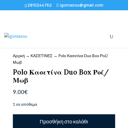
2810244762
igoniasou@gmail.com
Αρχική
→
ΚΑΣΕΤΙΝΕΣ
→ Polo Κασετίνα Duo Box Ροζ/
Μωβ
Polo Κασετίνα Duo Box Ροζ/
Μωβ
9.00
€
1 σε απόθεμα
Polo
Προσθήκη στο καλάθι
Κασετίνα