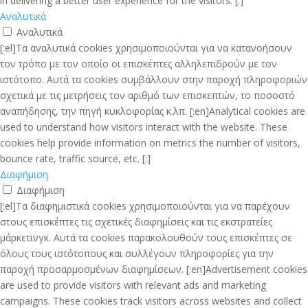
in delivering a better user experience for the visitors. [:]
Αναλυτικά
Αναλυτικά
[:el]Τα αναλυτικά cookies χρησιμοποιούνται για να κατανοήσουν
τον τρόπο με τον οποίο οι επισκέπτες αλληλεπιδρούν με τον
ιστότοπο. Αυτά τα cookies συμβάλλουν στην παροχή πληροφοριών
σχετικά με τις μετρήσεις τον αριθμό των επισκεπτών, το ποσοστό
αναπήδησης, την πηγή κυκλοφορίας κ.λπ. [:en]Analytical cookies are
used to understand how visitors interact with the website. These
cookies help provide information on metrics the number of visitors,
bounce rate, traffic source, etc. [:]
Διαφήμιση
Διαφήμιση
[:el]Τα διαφημιστικά cookies χρησιμοποιούνται για να παρέχουν
στους επισκέπτες τις σχετικές διαφημίσεις και τις εκστρατείες
μάρκετινγκ. Αυτά τα cookies παρακολουθούν τους επισκέπτες σε
όλους τους ιστότοπους και συλλέγουν πληροφορίες για την
παροχή προσαρμοσμένων διαφημίσεων. [:en]Advertisement cookies
are used to provide visitors with relevant ads and marketing
campaigns. These cookies track visitors across websites and collect