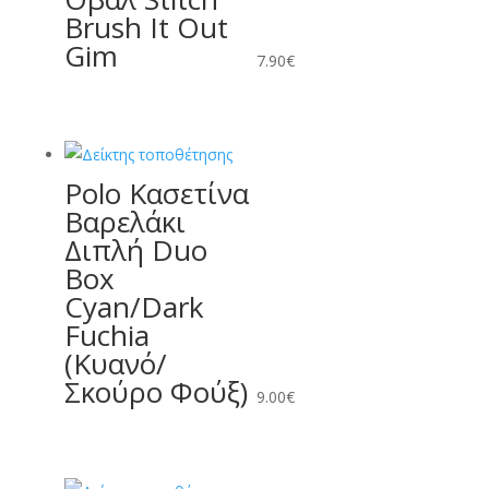
Brush It Out
Gim
7.90
€
Polo Κασετίνα
Βαρελάκι
Διπλή Duo
Box
Cyan/Dark
Fuchia
(Κυανό/
Σκούρο Φούξ)
9.00
€