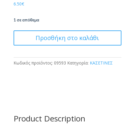
6.50
€
1 σε απόθεμα
Polo
Προσθήκη στο καλάθι
Κασετίνα
Original
Wallet
Dos
Κωδικός προϊόντος:
09593
Κατηγορία:
ΚΑΣΕΤΙΝΕΣ
Τυρκουάζ/
Φούξια
ποσότητα
Product Description