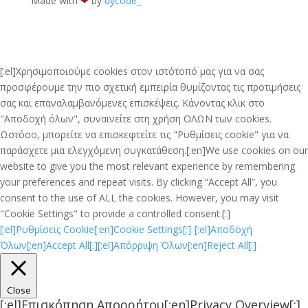
Made with
❤︎
by
dycode_
[:el]Χρησιμοποιούμε cookies στον ιστότοπό μας για να σας
προσφέρουμε την πιο σχετική εμπειρία θυμίζοντας τις προτιμήσεις
σας και επαναλαμβανόμενες επισκέψεις. Κάνοντας κλικ στο
"Αποδοχή όλων", συναινείτε στη χρήση ΟΛΩΝ των cookies.
Ωστόσο, μπορείτε να επισκεφτείτε τις "Ρυθμίσεις cookie" για να
παράσχετε μια ελεγχόμενη συγκατάθεση.[:en]We use cookies on our
website to give you the most relevant experience by remembering
your preferences and repeat visits. By clicking “Accept All”, you
consent to the use of ALL the cookies. However, you may visit
"Cookie Settings" to provide a controlled consent.[:]
[:el]Ρυθμίσεις Cookie[:en]Cookie Settings[:]
[:el]Αποδοχή
Όλων[:en]Accept All[:]
[:el]Απόρριψη Όλων[:en]Reject All[:]
Close
[:el]Επισκόπηση Απορρήτου[:en]Privacy Overview[:]