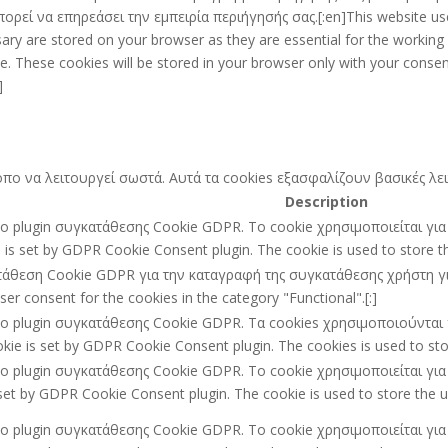
ορεί να επηρεάσει την εμπειρία περιήγησής σας.[:en]This website us
ary are stored on your browser as they are essential for the working o
. These cookies will be stored in your browser only with your consen
]
ότοπο να λειτουργεί σωστά. Αυτά τα cookies εξασφαλίζουν βασικές λ
Description
ό το plugin συγκατάθεσης Cookie GDPR. Το cookie χρησιμοποιείται γ
e is set by GDPR Cookie Consent plugin. The cookie is used to store the
ατάθεση Cookie GDPR για την καταγραφή της συγκατάθεσης χρήστη για 
r consent for the cookies in the category "Functional".[:]
ό το plugin συγκατάθεσης Cookie GDPR. Τα cookies χρησιμοποιούντα
kie is set by GDPR Cookie Consent plugin. The cookies is used to stor
ό το plugin συγκατάθεσης Cookie GDPR. Το cookie χρησιμοποιείται γ
set by GDPR Cookie Consent plugin. The cookie is used to store the us
ό το plugin συγκατάθεσης Cookie GDPR. Το cookie χρησιμοποιείται γ