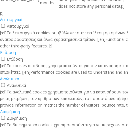
months
does not store any personal data.[:]
[:]
Λειτουργικά
Λειτουργικά
[:el]Τα λειτουργικά cookies συμβάλλουν στην εκτέλεση ορισμένων
ανατροφοδοτήσεις και άλλα χαρακτηριστικά τρίτων. [:en]Functional coo
other third-party features. [:]
Επίδοση
Επίδοση
[:el]Τα cookies απόδοσης χρησιμοποιούνται για την κατανόηση κα
επισκέπτες. [:en]Performance cookies are used to understand and analy
Αναλυτικά
Αναλυτικά
[:el]Τα αναλυτικά cookies χρησιμοποιούνται για να κατανοήσουν τ
με τις μετρήσεις τον αριθμό των επισκεπτών, το ποσοστό αναπήδησης,
provide information on metrics the number of visitors, bounce rate, tra
Διαφήμιση
Διαφήμιση
[:el]Τα διαφημιστικά cookies χρησιμοποιούνται για να παρέχουν στο