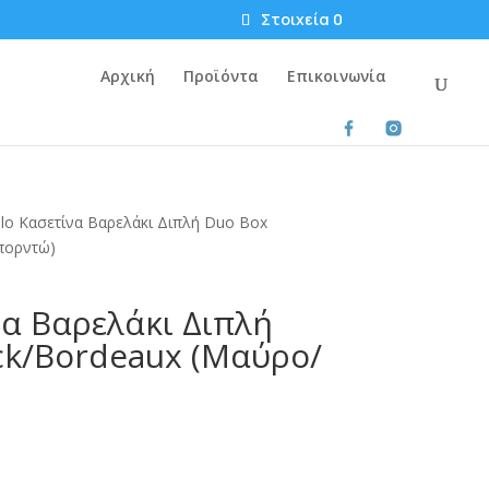
Στοιχεία 0
Αρχική
Προϊόντα
Επικοινωνία
o Κασετίνα Βαρελάκι Διπλή Duo Box
πορντώ)
να Βαρελάκι Διπλή
ck/Bordeaux (Μαύρο/