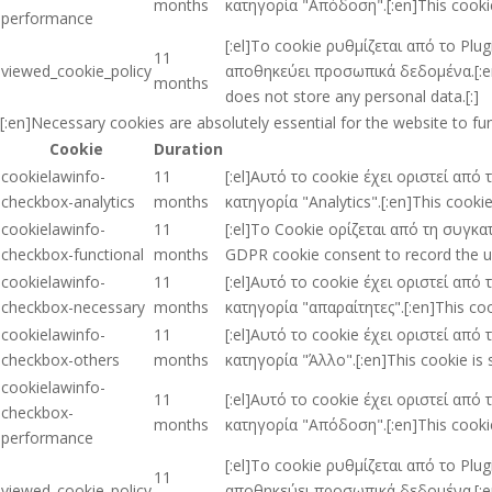
months
κατηγορία "Απόδοση".[:en]This cookie
performance
[:el]Το cookie ρυθμίζεται από το Pl
11
viewed_cookie_policy
αποθηκεύει προσωπικά δεδομένα.[:en]T
months
does not store any personal data.[:]
[:en]Necessary cookies are absolutely essential for the website to fu
Cookie
Duration
cookielawinfo-
11
[:el]Αυτό το cookie έχει οριστεί απ
checkbox-analytics
months
κατηγορία "Analytics".[:en]This cooki
cookielawinfo-
11
[:el]Το Cookie ορίζεται από τη συγκ
checkbox-functional
months
GDPR cookie consent to record the use
cookielawinfo-
11
[:el]Αυτό το cookie έχει οριστεί απ
checkbox-necessary
months
κατηγορία "απαραίτητες".[:en]This coo
cookielawinfo-
11
[:el]Αυτό το cookie έχει οριστεί απ
checkbox-others
months
κατηγορία "Άλλο".[:en]This cookie is 
cookielawinfo-
11
[:el]Αυτό το cookie έχει οριστεί απ
checkbox-
months
κατηγορία "Απόδοση".[:en]This cookie
performance
[:el]Το cookie ρυθμίζεται από το Pl
11
viewed_cookie_policy
αποθηκεύει προσωπικά δεδομένα.[:en]T