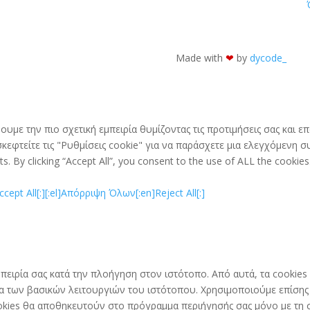
Made with
❤︎
by
dycode_
ουμε την πιο σχετική εμπειρία θυμίζοντας τις προτιμήσεις σας και
εφτείτε τις "Ρυθμίσεις cookie" για να παράσχετε μια ελεγχόμενη συ
. By clicking “Accept All”, you consent to the use of ALL the cookies
ept All[:]
[:el]Απόρριψη Όλων[:en]Reject All[:]
 εμπειρία σας κατά την πλοήγηση στον ιστότοπο. Από αυτά, τα cooki
γία των βασικών λειτουργιών του ιστότοπου. Χρησιμοποιούμε επίση
kies θα αποθηκευτούν στο πρόγραμμα περιήγησής σας μόνο με τη συ