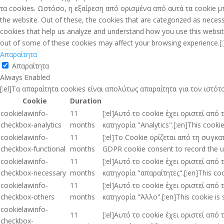
τα cookies. Ωστόσο, η εξαίρεση από ορισμένα από αυτά τα cookie μπ
the website. Out of these, the cookies that are categorized as necess
cookies that help us analyze and understand how you use this website
out of some of these cookies may affect your browsing experience.[:
Απαραίτητα
Απαραίτητα
Always Enabled
[:el]Τα απαραίτητα cookies είναι απολύτως απαραίτητα για τον ιστ
Cookie
Duration
cookielawinfo-
11
[:el]Αυτό το cookie έχει οριστεί απ
checkbox-analytics
months
κατηγορία "Analytics".[:en]This cooki
cookielawinfo-
11
[:el]Το Cookie ορίζεται από τη συγκ
checkbox-functional
months
GDPR cookie consent to record the use
cookielawinfo-
11
[:el]Αυτό το cookie έχει οριστεί απ
checkbox-necessary
months
κατηγορία "απαραίτητες".[:en]This coo
cookielawinfo-
11
[:el]Αυτό το cookie έχει οριστεί απ
checkbox-others
months
κατηγορία "Άλλο".[:en]This cookie is 
cookielawinfo-
11
[:el]Αυτό το cookie έχει οριστεί απ
checkbox-