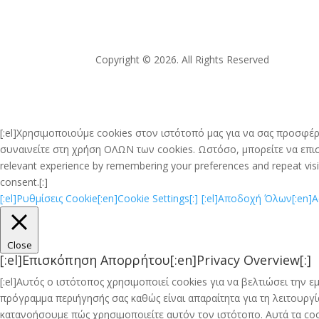
Copyright © 2026. All Rights Reserved
[:el]Χρησιμοποιούμε cookies στον ιστότοπό μας για να σας προσφέρ
συναινείτε στη χρήση ΟΛΩΝ των cookies. Ωστόσο, μπορείτε να επισκ
relevant experience by remembering your preferences and repeat visits
consent.[:]
[:el]Ρυθμίσεις Cookie[:en]Cookie Settings[:]
[:el]Αποδοχή Όλων[:en]Acc
Close
[:el]Επισκόπηση Απορρήτου[:en]Privacy Overview[:]
[:el]Αυτός ο ιστότοπος χρησιμοποιεί cookies για να βελτιώσει την
πρόγραμμα περιήγησής σας καθώς είναι απαραίτητα για τη λειτουρ
κατανοήσουμε πώς χρησιμοποιείτε αυτόν τον ιστότοπο. Αυτά τα coo