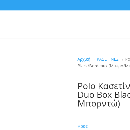
Αρχική
→
ΚΑΣΕΤΙΝΕΣ
→ Pol
Black/Bordeaux (Μαύρο/Μ
Polo Κασετί
Duo Box Bla
Μπορντώ)
9.00
€