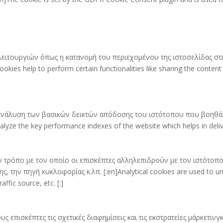
 λειτουργιών όπως η κατανομή του περιεχομένου της ιστοσελίδας 
kies help to perform certain functionalities like sharing the content
ι ανάλυση των βασικών δεικτών απόδοσης του ιστότοπου που βοηθά 
ze the key performance indexes of the website which helps in deliveri
ον τρόπο με τον οποίο οι επισκέπτες αλληλεπιδρούν με τον ιστότο
 την πηγή κυκλοφορίας κ.λπ. [:en]Analytical cookies are used to und
ffic source, etc. [:]
υς επισκέπτες τις σχετικές διαφημίσεις και τις εκστρατείες μάρκετι