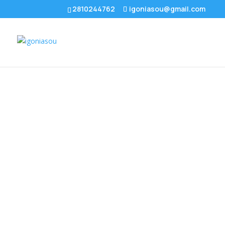
2810244762
igoniasou@gmail.com