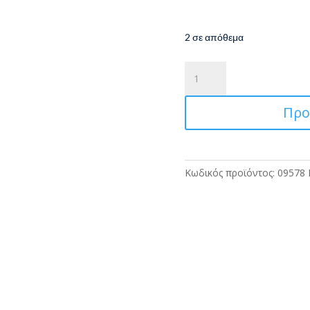
2 σε απόθεμα
Polo
Κασετίνα
Βαρελάκι
Προ
Διπλή
Duo
Box
Black/Bordeaux
Κωδικός προϊόντος:
09578
(Μαύρο/
Μπορντώ)
ποσότητα