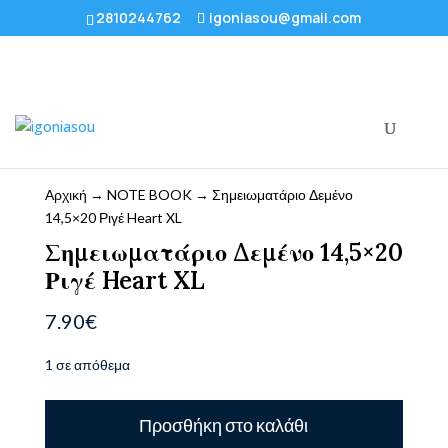
2810244762
igoniasou@gmail.com
Αρχική
→
NOTE BOOK
→ Σημειωματάριο Δεμένο
14,5×20 Ριγέ Heart XL
Σημειωματάριο Δεμένο 14,5×20
Ριγέ Heart XL
7.90
€
1 σε απόθεμα
Σημειωματάριο
Προσθήκη στο καλάθι
Δεμένο