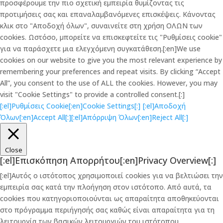
προσφέρουμε την πιο σχετική εμπειρία θυμίζοντας τις
προτιμήσεις σας και επαναλαμβανόμενες επισκέψεις. Κάνοντας
κλικ στο "Αποδοχή όλων", συναινείτε στη χρήση ΟΛΩΝ των
cookies. Ωστόσο, μπορείτε να επισκεφτείτε τις "Ρυθμίσεις cookie"
για να παράσχετε μια ελεγχόμενη συγκατάθεση.[:en]We use
cookies on our website to give you the most relevant experience by
remembering your preferences and repeat visits. By clicking “Accept
All”, you consent to the use of ALL the cookies. However, you may
visit "Cookie Settings" to provide a controlled consent.[:]
[:el]Ρυθμίσεις Cookie[:en]Cookie Settings[:]
[:el]Αποδοχή
Όλων[:en]Accept All[:]
[:el]Απόρριψη Όλων[:en]Reject All[:]
Close
[:el]Επισκόπηση Απορρήτου[:en]Privacy Overview[:]
[:el]Αυτός ο ιστότοπος χρησιμοποιεί cookies για να βελτιώσει την
εμπειρία σας κατά την πλοήγηση στον ιστότοπο. Από αυτά, τα
cookies που κατηγοριοποιούνται ως απαραίτητα αποθηκεύονται
στο πρόγραμμα περιήγησής σας καθώς είναι απαραίτητα για τη
λειτουργία των βασικών λειτουργιών του ιστότοπου.