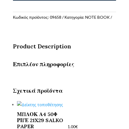
14,5x20
Ριγέ
Heart
Κωδικός προϊόντος:
09658
Κατηγορία:
NOTE BOOK
XL
ποσότητα
Product Description
Επιπλέον πληροφορίες
Σχετικά προϊόντα
ΜΠΛΟΚ Α4 50Φ
ΡΙΓΕ 21X29 SALKO
PAPER
1.00
€