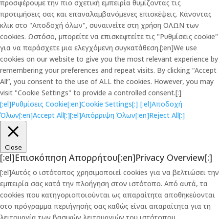
προσφέρουμε την πιο σχετική εμπειρία θυμίζοντας τις
προτιμήσεις σας και επαναλαμβανόμενες επισκέψεις. Κάνοντας
κλικ στο "Αποδοχή όλων", συναινείτε στη χρήση ΟΛΩΝ των
cookies. Ωστόσο, μπορείτε να επισκεφτείτε τις "Ρυθμίσεις cookie"
για να παράσχετε μια ελεγχόμενη συγκατάθεση.[:en]We use
cookies on our website to give you the most relevant experience by
remembering your preferences and repeat visits. By clicking “Accept
All”, you consent to the use of ALL the cookies. However, you may
visit "Cookie Settings" to provide a controlled consent.[:]
[:el]Ρυθμίσεις Cookie[:en]Cookie Settings[:]
[:el]Αποδοχή
Όλων[:en]Accept All[:]
[:el]Απόρριψη Όλων[:en]Reject All[:]
Close
[:el]Επισκόπηση Απορρήτου[:en]Privacy Overview[:]
[:el]Αυτός ο ιστότοπος χρησιμοποιεί cookies για να βελτιώσει την
εμπειρία σας κατά την πλοήγηση στον ιστότοπο. Από αυτά, τα
cookies που κατηγοριοποιούνται ως απαραίτητα αποθηκεύονται
στο πρόγραμμα περιήγησής σας καθώς είναι απαραίτητα για τη
λειτουργία των βασικών λειτουργιών του ιστότοπου.