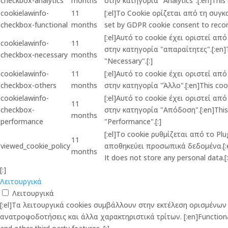
checkbox-analytics
months
στην κατηγορία "Analytics".[:en]This 
cookielawinfo-
11
[:el]Το Cookie ορίζεται από τη συγ
checkbox-functional
months
set by GDPR cookie consent to record
[:el]Αυτό το cookie έχει οριστεί α
cookielawinfo-
11
στην κατηγορία "απαραίτητες".[:en]Th
checkbox-necessary
months
"Necessary".[:]
cookielawinfo-
11
[:el]Αυτό το cookie έχει οριστεί α
checkbox-others
months
στην κατηγορία "Άλλο".[:en]This cook
cookielawinfo-
[:el]Αυτό το cookie έχει οριστεί α
11
checkbox-
στην κατηγορία "Απόδοση".[:en]This c
months
performance
"Performance".[:]
[:el]Το cookie ρυθμίζεται από το P
11
viewed_cookie_policy
αποθηκεύει προσωπικά δεδομένα.[:en]
months
It does not store any personal data.[:
[:]
Λειτουργικά
Λειτουργικά
[:el]Τα λειτουργικά cookies συμβάλλουν στην εκτέλεση ορισμέν
ανατροφοδοτήσεις και άλλα χαρακτηριστικά τρίτων. [:en]Functional co