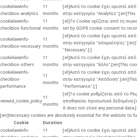
cookielawinfo-
11
[:el]Αυτό το cookie έχει οριστεί α
checkbox-analytics
months
στην κατηγορία "Analytics".[:en]This 
cookielawinfo-
11
[:el]Το Cookie ορίζεται από τη συγ
checkbox-functional
months
set by GDPR cookie consent to record
[:el]Αυτό το cookie έχει οριστεί α
cookielawinfo-
11
στην κατηγορία "απαραίτητες".[:en]Th
checkbox-necessary
months
"Necessary".[:]
cookielawinfo-
11
[:el]Αυτό το cookie έχει οριστεί α
checkbox-others
months
στην κατηγορία "Άλλο".[:en]This cook
cookielawinfo-
[:el]Αυτό το cookie έχει οριστεί α
11
checkbox-
στην κατηγορία "Απόδοση".[:en]This c
months
performance
"Performance".[:]
[:el]Το cookie ρυθμίζεται από το P
11
viewed_cookie_policy
αποθηκεύει προσωπικά δεδομένα.[:en]
months
It does not store any personal data.[:
[:en]Necessary cookies are absolutely essential for the website to f
Cookie
Duration
cookielawinfo-
11
[:el]Αυτό το cookie έχει οριστεί α