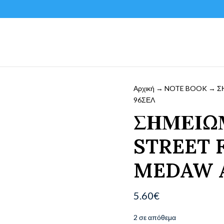
Αρχική
→
NOTE BOOK
→ Σ
96ΣΕΛ
ΣΗΜΕΙΩ
STREET 
MEDAW A
5.60
€
2 σε απόθεμα