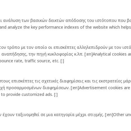
και ανάλυση των βασικών δεικτών απόδοσης του ιστότοπου που β
 analyze the key performance indexes of the website which helps in d
ν τον τρόπο με τον οποίο οι επισκέπτες αλληλεπιδρούν με τον ι
απήδησης, την πηγή κυκλοφορίας κ.λπ. [:en]Analytical cookies are 
unce rate, traffic source, etc. [:]
τους επισκέπτες τις σχετικές διαφημίσεις και τις εκστρατείες μά
προσαρμοσμένων διαφημίσεων. [:en]Advertisement cookies are used
 to provide customized ads. [:]
 έχουν ταξινομηθεί σε μια κατηγορία μέχρι στιγμής. [:en]Other unc