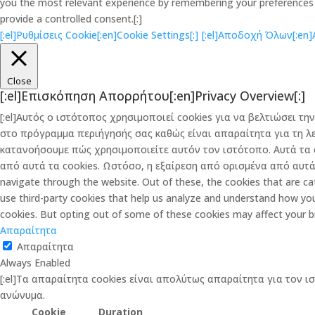
you the most relevant experience by remembering your preferences an
provide a controlled consent.[:]
[:el]Ρυθμίσεις Cookie[:en]Cookie Settings[:]
[:el]Αποδοχή Όλων[:en]Ac
Close
[:el]Επισκόπηση Απορρήτου[:en]Privacy Overview[:]
[:el]Αυτός ο ιστότοπος χρησιμοποιεί cookies για να βελτιώσει 
στο πρόγραμμα περιήγησής σας καθώς είναι απαραίτητα για τη λ
κατανοήσουμε πώς χρησιμοποιείτε αυτόν τον ιστότοπο. Αυτά τα 
από αυτά τα cookies. Ωστόσο, η εξαίρεση από ορισμένα από αυτά τ
navigate through the website. Out of these, the cookies that are cat
use third-party cookies that help us analyze and understand how you
cookies. But opting out of some of these cookies may affect your b
Απαραίτητα
Απαραίτητα
Always Enabled
[:el]Τα απαραίτητα cookies είναι απολύτως απαραίτητα για τον ι
ανώνυμα.
Cookie
Duration