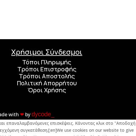
Χρήσιμοι Σύνδεσμοι
Τόποι Πληρωμής
Τρόποι Επιστροφής
Τρόποι Αποστολής
Πολιτική Απορρήτου
Όροι Χρήσης
dycode_
ade with
❤︎
by
ς και επαναλαμβανόμενες επισκέψεις. Κάνοντας κλικ στο "Αποδοχή
εγχόμενη συγκατάθεση.[:en]We use cookies on our website to give