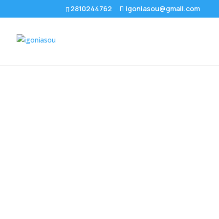
2810244762
igoniasou@gmail.com