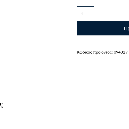
ΣΗΜΕΙΩΜΑΤΑΡΙΟ
STREET
FLOWERS
Πρ
MEDAW
A5
96ΣΕΛ
ποσότητα
Κωδικός προϊόντος:
09432
ς