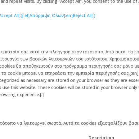
d repeat visits. By clicking “Accept All”, you consent to the use of
cept All[:]
[:el]Απόρριψη Όλων[:en]Reject All[:]
την εμπειρία σας κατά την πλοήγηση στον ιστότοπο. Από αυτά, τα
ειτουργία των βασικών λειτουργιών του ιστότοπου. Χρησιμοποιού
cookies θα αποθηκευτούν στο πρόγραμμα περιήγησής σας μόνο με 
α cookie μπορεί να επηρεάσει την εμπειρία περιήγησής σας.[:en]Th
egorized as necessary are stored on your browser as they are essenti
 use this website. These cookies will be stored in your browser only
rowsing experience.[:]
στότοπο να λειτουργεί σωστά. Αυτά τα cookies εξασφαλίζουν βασι
Description