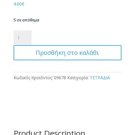
4.60
€
5 σε απόθεμα
ΤΕΤΡΑΔΙΟ
ΣΠΙΡΑΛ
INTERDRUK
Προσθήκη στο καλάθι
SHINY
2
ΘΕΜΑΤΩΝ
120
Κωδικός προϊόντος:
09678
Κατηγορία:
ΤΕΤΡΑΔΙΑ
ΣΕΛΙΔΕΣ
ποσότητα
Product Description