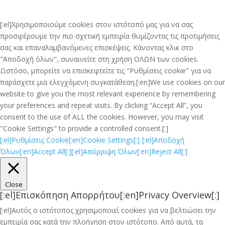
[:el]Χρησιμοποιούμε cookies στον ιστότοπό μας για να σας
προσφέρουμε την πιο σχετική εμπειρία θυμίζοντας τις προτιμήσεις
σας και επαναλαμβανόμενες επισκέψεις. Κάνοντας κλικ στο
"Αποδοχή όλων", συναινείτε στη χρήση ΟΛΩΝ των cookies.
Ωστόσο, μπορείτε να επισκεφτείτε τις "Ρυθμίσεις cookie" για να
παράσχετε μια ελεγχόμενη συγκατάθεση.[:en]We use cookies on our
website to give you the most relevant experience by remembering
your preferences and repeat visits. By clicking “Accept All”, you
consent to the use of ALL the cookies. However, you may visit
"Cookie Settings" to provide a controlled consent.[:]
[:el]Ρυθμίσεις Cookie[:en]Cookie Settings[:]
[:el]Αποδοχή
Όλων[:en]Accept All[:]
[:el]Απόρριψη Όλων[:en]Reject All[:]
Close
[:el]Επισκόπηση Απορρήτου[:en]Privacy Overview[:]
[:el]Αυτός ο ιστότοπος χρησιμοποιεί cookies για να βελτιώσει την
εμπειρία σας κατά την πλοήγηση στον ιστότοπο. Από αυτά, τα