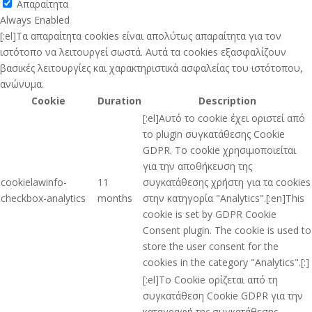
Απαραίτητα
Always Enabled
[:el]Τα απαραίτητα cookies είναι απολύτως απαραίτητα για τον
ιστότοπο να λειτουργεί σωστά. Αυτά τα cookies εξασφαλίζουν
βασικές λειτουργίες και χαρακτηριστικά ασφαλείας του ιστότοπου,
ανώνυμα.
Cookie
Duration
Description
[:el]Αυτό το cookie έχει οριστεί από
το plugin συγκατάθεσης Cookie
GDPR. Το cookie χρησιμοποιείται
για την αποθήκευση της
cookielawinfo-
11
συγκατάθεσης χρήστη για τα cookies
checkbox-analytics
months
στην κατηγορία "Analytics".[:en]This
cookie is set by GDPR Cookie
Consent plugin. The cookie is used to
store the user consent for the
cookies in the category "Analytics".[:]
[:el]Το Cookie ορίζεται από τη
συγκατάθεση Cookie GDPR για την
καταγραφή της συγκατάθεσης