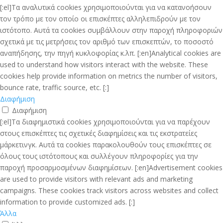
[:el]Τα αναλυτικά cookies χρησιμοποιούνται για να κατανοήσουν
τον τρόπο με τον οποίο οι επισκέπτες αλληλεπιδρούν με τον
ιστότοπο. Αυτά τα cookies συμβάλλουν στην παροχή πληροφοριών
σχετικά με τις μετρήσεις τον αριθμό των επισκεπτών, το ποσοστό
αναπήδησης, την πηγή κυκλοφορίας κ.λπ. [:en]Analytical cookies are
used to understand how visitors interact with the website. These
cookies help provide information on metrics the number of visitors,
bounce rate, traffic source, etc. [:]
Διαφήμιση
Διαφήμιση
[:el]Τα διαφημιστικά cookies χρησιμοποιούνται για να παρέχουν
στους επισκέπτες τις σχετικές διαφημίσεις και τις εκστρατείες
μάρκετινγκ. Αυτά τα cookies παρακολουθούν τους επισκέπτες σε
όλους τους ιστότοπους και συλλέγουν πληροφορίες για την
παροχή προσαρμοσμένων διαφημίσεων. [:en]Advertisement cookies
are used to provide visitors with relevant ads and marketing
campaigns. These cookies track visitors across websites and collect
information to provide customized ads. [:]
Άλλα