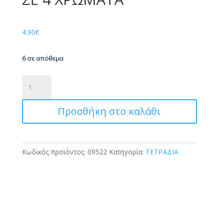
4.90
€
6 σε απόθεμα
ΤΕΤΡΑΔΙΟ
ΣΠΙΡΑΛ
NOTEBOOK
Προσθήκη στο καλάθι
FLUO
21X29
240
ΣΕΛΙΔΕΣ
Κωδικός προϊόντος:
09522
Κατηγορία:
ΤΕΤΡΑΔΙΑ
4
ΘΕΜΑΤΑ
ΣΕ
4
ΧΡΩΜΑΤΑ
ποσότητα