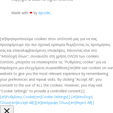
Made with
❤︎
by
dycode_
[:el]Χρησιμοποιούμε cookies στον ιστότοπό μας για να σας
προσφέρουμε την πιο σχετική εμπειρία θυμίζοντας τις προτιμήσεις
σας και επαναλαμβανόμενες επισκέψεις. Κάνοντας κλικ στο
"Αποδοχή όλων", συναινείτε στη χρήση ΟΛΩΝ των cookies.
Ωστόσο, μπορείτε να επισκεφτείτε τις "Ρυθμίσεις cookie" για να
παράσχετε μια ελεγχόμενη συγκατάθεση.[:en]We use cookies on our
website to give you the most relevant experience by remembering
your preferences and repeat visits. By clicking “Accept All”, you
consent to the use of ALL the cookies. However, you may visit
"Cookie Settings" to provide a controlled consent.[:]
[:el]Ρυθμίσεις Cookie[:en]Cookie Settings[:]
[:el]Αποδοχή
Όλων[:en]Accept All[:]
[:el]Απόρριψη Όλων[:en]Reject All[:]