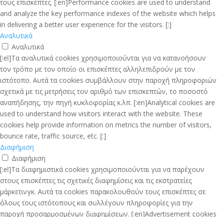
τους επισκέπτες. [:en]Performance cookies are used to understand
and analyze the key performance indexes of the website which helps
in delivering a better user experience for the visitors. [:]
Αναλυτικά
Αναλυτικά
[:el]Τα αναλυτικά cookies χρησιμοποιούνται για να κατανοήσουν
τον τρόπο με τον οποίο οι επισκέπτες αλληλεπιδρούν με τον
ιστότοπο. Αυτά τα cookies συμβάλλουν στην παροχή πληροφοριών
σχετικά με τις μετρήσεις τον αριθμό των επισκεπτών, το ποσοστό
αναπήδησης, την πηγή κυκλοφορίας κ.λπ. [:en]Analytical cookies are
used to understand how visitors interact with the website. These
cookies help provide information on metrics the number of visitors,
bounce rate, traffic source, etc. [:]
Διαφήμιση
Διαφήμιση
[:el]Τα διαφημιστικά cookies χρησιμοποιούνται για να παρέχουν
στους επισκέπτες τις σχετικές διαφημίσεις και τις εκστρατείες
μάρκετινγκ. Αυτά τα cookies παρακολουθούν τους επισκέπτες σε
όλους τους ιστότοπους και συλλέγουν πληροφορίες για την
παροχή προσαρμοσμένων διαφημίσεων. [:en]Advertisement cookies