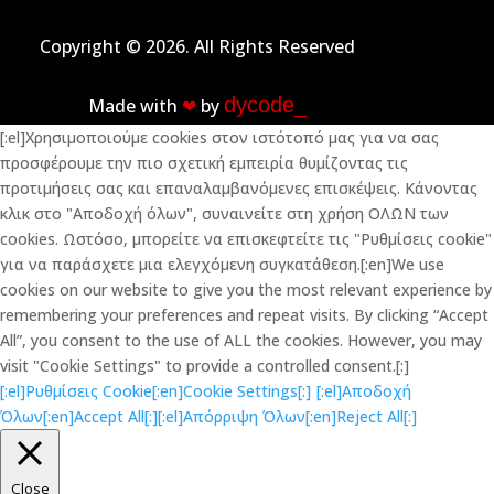
Copyright © 2026. All Rights Reserved
dycode_
Made with
❤︎
by
[:el]Χρησιμοποιούμε cookies στον ιστότοπό μας για να σας
προσφέρουμε την πιο σχετική εμπειρία θυμίζοντας τις
προτιμήσεις σας και επαναλαμβανόμενες επισκέψεις. Κάνοντας
κλικ στο "Αποδοχή όλων", συναινείτε στη χρήση ΟΛΩΝ των
cookies. Ωστόσο, μπορείτε να επισκεφτείτε τις "Ρυθμίσεις cookie"
για να παράσχετε μια ελεγχόμενη συγκατάθεση.[:en]We use
cookies on our website to give you the most relevant experience by
remembering your preferences and repeat visits. By clicking “Accept
All”, you consent to the use of ALL the cookies. However, you may
visit "Cookie Settings" to provide a controlled consent.[:]
[:el]Ρυθμίσεις Cookie[:en]Cookie Settings[:]
[:el]Αποδοχή
Όλων[:en]Accept All[:]
[:el]Απόρριψη Όλων[:en]Reject All[:]
Close