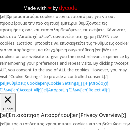
dycode_
Made with
❤︎
by
[:el]Χρησιμοποιούμε cookies στον ιστότοπό μας για να σας
προσφέρουμε την πιο σχετική εμπειρία θυμίζοντας τις
προτιμήσεις σας και επαναλαμβανόμενες επισκέψεις. Κάνοντας
κλικ στο "Αποδοχή όλων", συναινείτε στη χρήση ΟΛΩΝ των
cookies. Ωστόσο, μπορείτε να επισκεφτείτε τις "Ρυθμίσεις cookie"
για να παράσχετε μια ελεγχόμενη συγκατάθεση.[:en]We use
cookies on our website to give you the most relevant experience by
remembering your preferences and repeat visits. By clicking “Accept
All”, you consent to the use of ALL the cookies. However, you may
visit "Cookie Settings" to provide a controlled consent.[:]
[:el]Ρυθμίσεις Cookie[:en]Cookie Settings[:]
[:el]Αποδοχή
Όλων[:en]Accept All[:]
[:el]Απόρριψη Όλων[:en]Reject All[:]
Close
[:el]Επισκόπηση Απορρήτου[:en]Privacy Overview[:]
[:el]Αυτός ο ιστότοπος χρησιμοποιεί cookies για να βελτιώσει την