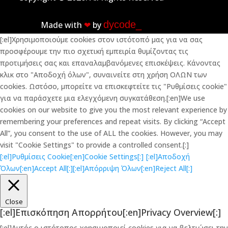
dycode_
Made with
❤︎
by
[:el]Χρησιμοποιούμε cookies στον ιστότοπό μας για να σας
προσφέρουμε την πιο σχετική εμπειρία θυμίζοντας τις
προτιμήσεις σας και επαναλαμβανόμενες επισκέψεις. Κάνοντας
κλικ στο "Αποδοχή όλων", συναινείτε στη χρήση ΟΛΩΝ των
cookies. Ωστόσο, μπορείτε να επισκεφτείτε τις "Ρυθμίσεις cookie"
για να παράσχετε μια ελεγχόμενη συγκατάθεση.[:en]We use
cookies on our website to give you the most relevant experience by
remembering your preferences and repeat visits. By clicking “Accept
All”, you consent to the use of ALL the cookies. However, you may
visit "Cookie Settings" to provide a controlled consent.[:]
[:el]Ρυθμίσεις Cookie[:en]Cookie Settings[:]
[:el]Αποδοχή
Όλων[:en]Accept All[:]
[:el]Απόρριψη Όλων[:en]Reject All[:]
Close
[:el]Επισκόπηση Απορρήτου[:en]Privacy Overview[:]
[:el]Αυτός ο ιστότοπος χρησιμοποιεί cookies για να βελτιώσει την