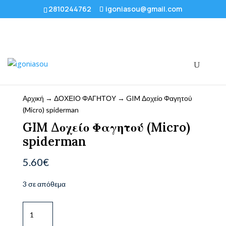
2810244762
igoniasou@gmail.com
Αρχική
→
ΔΟΧΕΙΟ ΦΑΓΗΤΟΥ
→ GIM Δοχείο Φαγητού
(Micro) spiderman
GIM Δοχείο Φαγητού (Micro)
spiderman
5.60
€
3 σε απόθεμα
GIM
Δοχείο