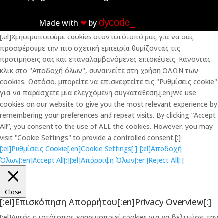
dycode_
Made with
❤︎
by
[:el]Χρησιμοποιούμε cookies στον ιστότοπό μας για να σας
προσφέρουμε την πιο σχετική εμπειρία θυμίζοντας τις
προτιμήσεις σας και επαναλαμβανόμενες επισκέψεις. Κάνοντας
κλικ στο "Αποδοχή όλων", συναινείτε στη χρήση ΟΛΩΝ των
cookies. Ωστόσο, μπορείτε να επισκεφτείτε τις "Ρυθμίσεις cookie"
για να παράσχετε μια ελεγχόμενη συγκατάθεση.[:en]We use
cookies on our website to give you the most relevant experience by
remembering your preferences and repeat visits. By clicking “Accept
All”, you consent to the use of ALL the cookies. However, you may
visit "Cookie Settings" to provide a controlled consent.[:]
[:el]Ρυθμίσεις Cookie[:en]Cookie Settings[:]
[:el]Αποδοχή
Όλων[:en]Accept All[:]
[:el]Απόρριψη Όλων[:en]Reject All[:]
Close
[:el]Επισκόπηση Απορρήτου[:en]Privacy Overview[:]
[:el]Αυτός ο ιστότοπος χρησιμοποιεί cookies για να βελτιώσει την