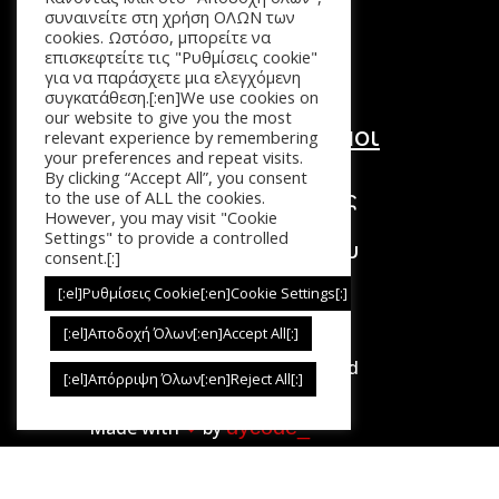
Επικοινωνία
συναινείτε στη χρήση ΟΛΩΝ των
cookies. Ωστόσο, μπορείτε να
επισκεφτείτε τις "Ρυθμίσεις cookie"
για να παράσχετε μια ελεγχόμενη
συγκατάθεση.[:en]We use cookies on
our website to give you the most
Χρήσιμοι Σύνδεσμοι
relevant experience by remembering
your preferences and repeat visits.
Τόποι Πληρωμής
By clicking “Accept All”, you consent
Τρόποι Επιστροφής
to the use of ALL the cookies.
However, you may visit "Cookie
Τρόποι Αποστολής
Settings" to provide a controlled
Πολιτική Απορρήτου
consent.[:]
Όροι Χρήσης
[:el]Ρυθμίσεις Cookie[:en]Cookie Settings[:]
[:el]Αποδοχή Όλων[:en]Accept All[:]
Copyright © 2026. All Rights Reserved
[:el]Απόρριψη Όλων[:en]Reject All[:]
dycode_
Made with
❤︎
by