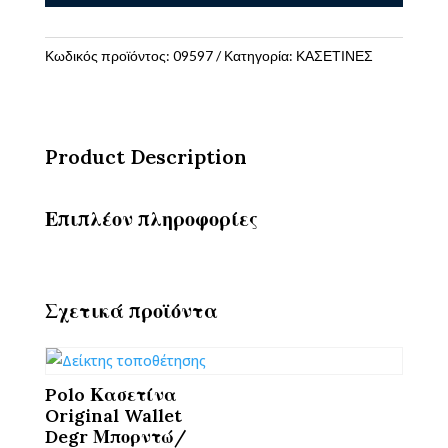
Original
Wallet
Dos
Κωδικός προϊόντος:
09597
Κατηγορία:
ΚΑΣΕΤΙΝΕΣ
Σκούρο
Γκρι/
Μαύρο
ποσότητα
Product Description
Επιπλέον πληροφορίες
Σχετικά προϊόντα
Polo Κασετίνα
Original Wallet
Degr Μπορντώ/