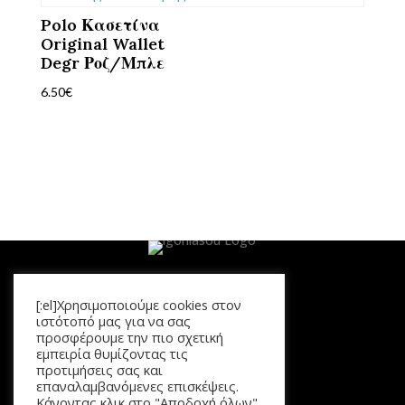
Polo Κασετίνα
Original Wallet
Degr Ροζ/Μπλε
6.50
€
[:el]Χρησιμοποιούμε cookies στον
Μενού
ιστότοπό μας για να σας
προσφέρουμε την πιο σχετική
Αρχική
εμπειρία θυμίζοντας τις
Προϊόντα
προτιμήσεις σας και
επαναλαμβανόμενες επισκέψεις.
Καλάθι
Κάνοντας κλικ στο "Αποδοχή όλων",