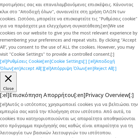
προτιμήσεις σας και επαναλαμβανόμενες επισκέψεις. Κάνοντας
κλικ στο "Αποδοχή όλων", συναινείτε στη χρήση ΟΛΩΝ των
cookies. Ωστόσο, μπορείτε να επισκεφτείτε τις "Ρυθμίσεις cookie"
για να παράσχετε μια ελεγχόμενη συγκατάθεση.[:en]We use
cookies on our website to give you the most relevant experience by
remembering your preferences and repeat visits. By clicking “Accept
All”, you consent to the use of ALL the cookies. However, you may
visit "Cookie Settings" to provide a controlled consent.[:]
[:el]Ρυθμίσεις Cookie[:en]Cookie Settings[:]
[:el]Αποδοχή
Όλων[:en]Accept All[:]
[:el]Απόρριψη Όλων[:en]Reject All[:]
Close
[:el]Επισκόπηση Απορρήτου[:en]Privacy Overview[:]
[:el]Αυτός ο ιστότοπος χρησιμοποιεί cookies για να βελτιώσει την
εμπειρία σας κατά την πλοήγηση στον ιστότοπο. Από αυτά, τα
cookies που κατηγοριοποιούνται ως απαραίτητα αποθηκεύονται
στο πρόγραμμα περιήγησής σας καθώς είναι απαραίτητα για τη
λειτουργία των βασικών λειτουργιών του ιστότοπου.