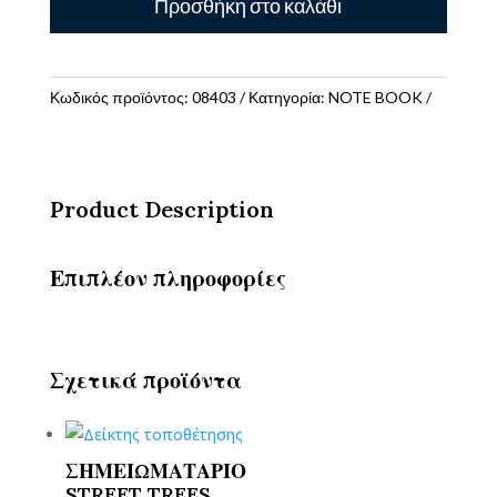
Προσθήκη στο καλάθι
ΜΕ
ΚΛΕΙΔΑΡΙΑ
12Χ19,5
ΡΙΓΕ
Κωδικός προϊόντος:
08403
Κατηγορία:
NOTE BOOK
80
ΦΥΛΛΑ
75gsm
ποσότητα
Product Description
Επιπλέον πληροφορίες
Σχετικά προϊόντα
ΣΗΜΕΙΩΜΑΤΑΡΙΟ
STREET TREES