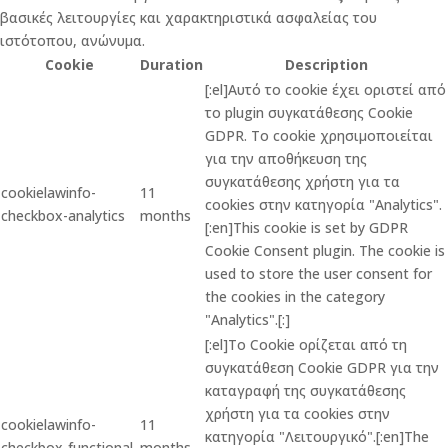
βασικές λειτουργίες και χαρακτηριστικά ασφαλείας του
ιστότοπου, ανώνυμα.
Cookie
Duration
Description
[:el]Αυτό το cookie έχει οριστεί από
το plugin συγκατάθεσης Cookie
GDPR. Το cookie χρησιμοποιείται
για την αποθήκευση της
συγκατάθεσης χρήστη για τα
cookielawinfo-
11
cookies στην κατηγορία "Analytics".
checkbox-analytics
months
[:en]This cookie is set by GDPR
Cookie Consent plugin. The cookie is
used to store the user consent for
the cookies in the category
"Analytics".[:]
[:el]Το Cookie ορίζεται από τη
συγκατάθεση Cookie GDPR για την
καταγραφή της συγκατάθεσης
χρήστη για τα cookies στην
cookielawinfo-
11
κατηγορία "Λειτουργικό".[:en]The
checkbox-functional
months